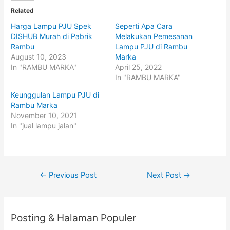
t
t
o
o
Related
s
s
h
h
Harga Lampu PJU Spek
Seperti Apa Cara
a
a
r
r
DISHUB Murah di Pabrik
Melakukan Pemesanan
e
e
o
o
Rambu
Lampu PJU di Rambu
n
n
August 10, 2023
Marka
T
F
w
a
In "RAMBU MARKA"
April 25, 2022
i
c
t
e
In "RAMBU MARKA"
t
b
e
o
Keunggulan Lampu PJU di
r
o
(
k
Rambu Marka
O
(
p
O
November 10, 2021
e
p
In "jual lampu jalan"
n
e
s
n
i
s
n
i
n
n
e
n
w
e
w
w
Post
←
Previous Post
Next Post
→
i
w
n
i
navigation
d
n
o
d
w
o
)
w
)
Posting & Halaman Populer