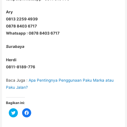
Ary
0813 2259 4939
0878 8403 6717
Whatsapp : 0878 8403 6717
Surabaya
Herdi
0811-8189-776
Baca Juga :
Apa Pentingnya Penggunaan Paku Marka atau
Paku Jalan?
Bagikan ini:
C
C
l
l
i
i
c
c
k
k