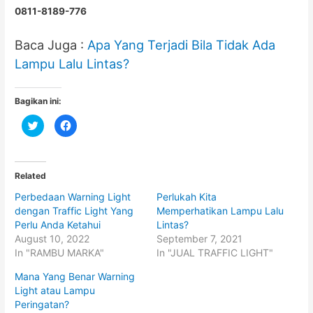
0811-8189-776
Baca Juga :
Apa Yang Terjadi Bila Tidak Ada
Lampu Lalu Lintas?
Bagikan ini:
C
C
l
l
i
i
c
c
k
k
t
t
o
o
Related
s
s
h
h
Perbedaan Warning Light
Perlukah Kita
a
a
r
r
dengan Traffic Light Yang
Memperhatikan Lampu Lalu
e
e
o
o
Perlu Anda Ketahui
Lintas?
n
n
August 10, 2022
September 7, 2021
T
F
w
a
In "RAMBU MARKA"
In "JUAL TRAFFIC LIGHT"
i
c
t
e
t
b
Mana Yang Benar Warning
e
o
Light atau Lampu
r
o
(
k
Peringatan?
O
(