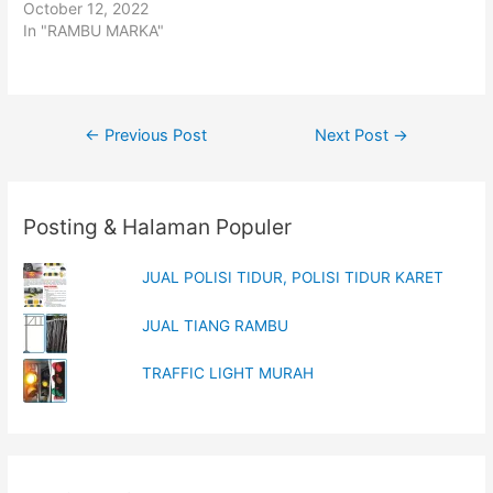
p
O
October 12, 2022
e
p
In "RAMBU MARKA"
n
e
s
n
i
s
n
i
n
n
e
n
w
e
w
w
Post
←
Previous Post
Next Post
→
i
w
n
i
navigation
d
n
o
d
w
o
)
w
)
Posting & Halaman Populer
JUAL POLISI TIDUR, POLISI TIDUR KARET
JUAL TIANG RAMBU
TRAFFIC LIGHT MURAH