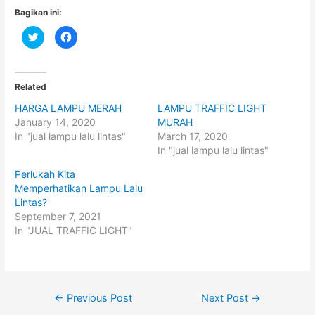
Bagikan ini:
C
C
l
l
i
i
c
c
k
k
t
t
o
o
Related
s
s
h
h
HARGA LAMPU MERAH
LAMPU TRAFFIC LIGHT
a
a
r
r
January 14, 2020
MURAH
e
e
o
o
In "jual lampu lalu lintas"
March 17, 2020
n
n
In "jual lampu lalu lintas"
T
F
w
a
i
c
Perlukah Kita
t
e
t
b
Memperhatikan Lampu Lalu
e
o
Lintas?
r
o
(
k
September 7, 2021
O
(
p
O
In "JUAL TRAFFIC LIGHT"
e
p
n
e
s
n
i
s
n
i
n
n
e
n
Post
w
e
←
Previous Post
Next Post
→
w
w
i
w