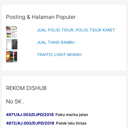
navigation
n
i
d
n
o
d
w
o
Posting & Halaman Populer
)
w
)
JUAL POLISI TIDUR, POLISI TIDUR KARET
JUAL TIANG RAMBU
TRAFFIC LIGHT MURAH
REKOM DISHUB
No SK .
4971/AJ.003/DJPD/2018
Paku marka jalan
4972/AJ.003/DJPD/2018
Patok lalu lintas