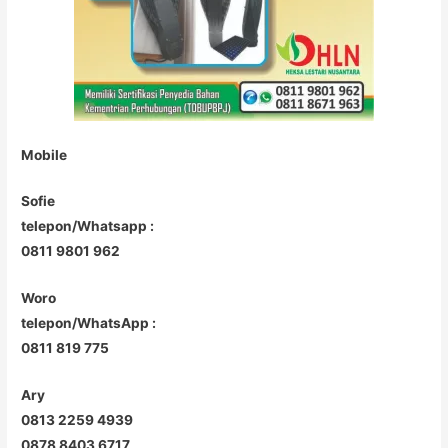
Mobile
Sofie
telepon/Whatsapp :
0811 9801 962
Woro
telepon/WhatsApp :
0811 819 775
Ary
0813 2259 4939
0878 8403 6717