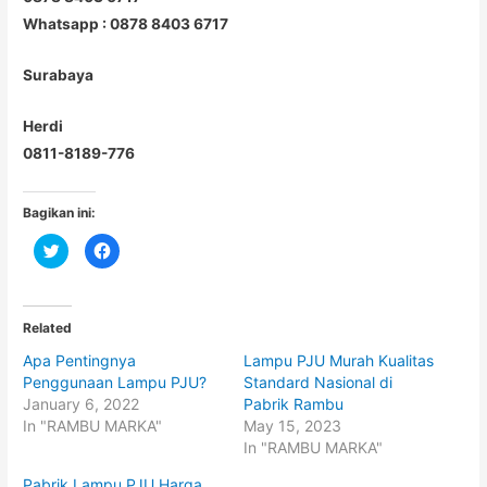
Whatsapp : 0878 8403 6717
Surabaya
Herdi
0811-8189-776
Bagikan ini:
C
C
l
l
i
i
c
c
k
k
t
t
o
o
Related
s
s
h
h
Apa Pentingnya
Lampu PJU Murah Kualitas
a
a
r
r
Penggunaan Lampu PJU?
Standard Nasional di
e
e
o
o
January 6, 2022
Pabrik Rambu
n
n
In "RAMBU MARKA"
May 15, 2023
T
F
w
a
In "RAMBU MARKA"
i
c
t
e
t
b
Pabrik Lampu PJU Harga