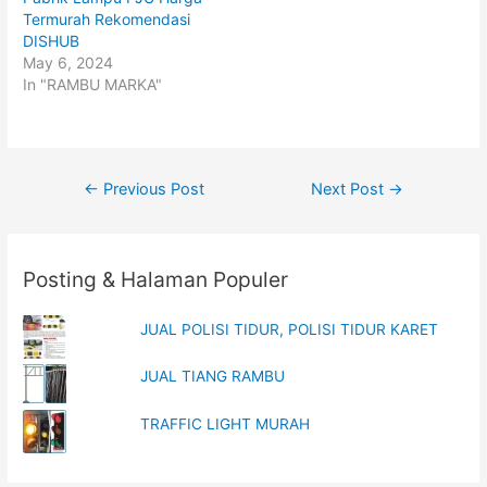
e
o
Termurah Rekomendasi
r
o
(
k
DISHUB
O
(
p
O
May 6, 2024
e
p
In "RAMBU MARKA"
n
e
s
n
i
s
n
i
n
n
e
n
w
e
w
w
Post
←
Previous Post
Next Post
→
i
w
n
i
navigation
d
n
o
d
w
o
)
w
)
Posting & Halaman Populer
JUAL POLISI TIDUR, POLISI TIDUR KARET
JUAL TIANG RAMBU
TRAFFIC LIGHT MURAH