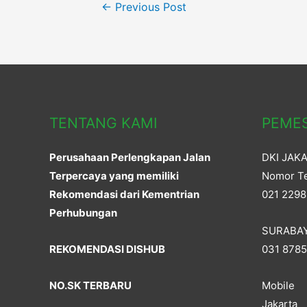
Post
n
n
←
Previous Post
e
n
w
e
w
w
navigation
i
w
n
i
d
n
o
d
w
o
)
w
)
TENTANG KAMI
PEME
Perusahaan Perlengkapan Jalan
DKI JAK
Terpercaya yang memiliki
Nomor Te
Rekomendasi dari Kementrian
021 2298
Perhubungan
SURABA
REKOMENDASI DISHUB
031 878
NO.SK TERBARU
Mobile
Jakarta