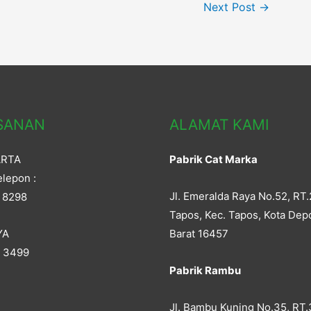
Next Post
→
SANAN
ALAMAT KAMI
ARTA
Pabrik Cat Marka
lepon :
Jl. Emeralda Raya No.52, RT.
 8298
Tapos, Kec. Tapos, Kota Dep
YA
Barat 16457
5 3499
Pabrik Rambu
Jl. Bambu Kuning No.35, RT.