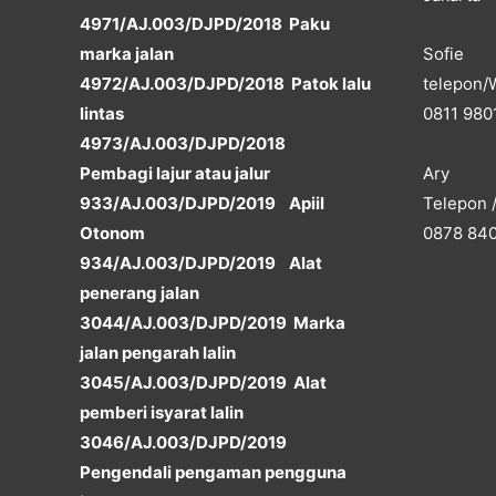
4971/AJ.003/DJPD/2018 Paku
marka jalan
Sofie
4972/AJ.003/DJPD/2018 Patok lalu
telepon/
lintas
0811 980
4973/AJ.003/DJPD/2018
Ary
Pembagi lajur atau jalur
Telepon 
933/AJ.003/DJPD/2019 Apiil
0878 84
Otonom
934/AJ.003/DJPD/2019 Alat
penerang jalan
3044/AJ.003/DJPD/2019 Marka
jalan pengarah lalin
3045/AJ.003/DJPD/2019 Alat
pemberi isyarat lalin
3046/AJ.003/DJPD/2019
Pengendali pengaman pengguna