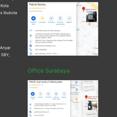
 Kota
s Ibukota
 Anyar
a SBY,
Office Surabaya