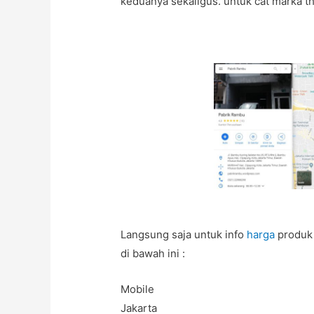
keduanya sekaligus. untuk cat marka t
Langsung saja untuk info
harga
produk
di bawah ini :
Mobile
Jakarta