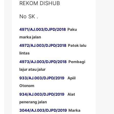
REKOM DISHUB
No SK .
4971/AJ.003/DJPD/2018
Paku
marka jalan
4972/AJ.003/DJPD/2018
Patok lalu
lintas
4973/AJ.003/DJPD/2018
Pembagi
lajur atau jalur
933/AJ.003/DJPD/2019
Apiil
Otonom
934/AJ.003/DJPD/2019
Alat
penerang jalan
3044/AJ.003/DJPD/2019
Marka