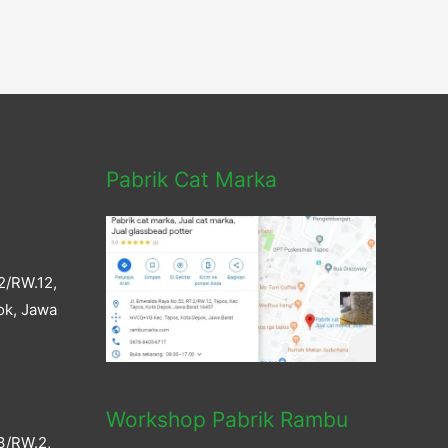
Pabrik Cat Marka
2/RW.12,
ok, Jawa
Workshop Pabrik Rambu
3/RW.2,