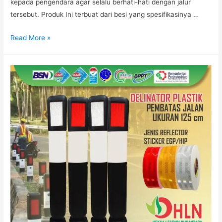
kepada pengendara agar selalu berhati-hati dengan jalur
tersebut. Produk Ini terbuat dari besi yang spesifikasinya …
DELINEATOR
Read More »
PEMBATAS
JALAN
BESI