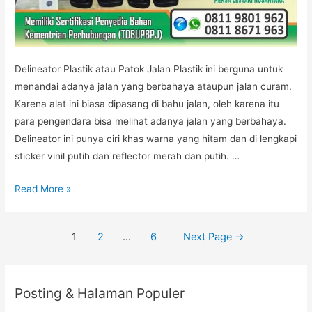
Delineator Plastik atau Patok Jalan Plastik ini berguna untuk
menandai adanya jalan yang berbahaya ataupun jalan curam.
Karena alat ini biasa dipasang di bahu jalan, oleh karena itu
para pengendara bisa melihat adanya jalan yang berbahaya.
Delineator ini punya ciri khas warna yang hitam dan di lengkapi
sticker vinil putih dan reflector merah dan putih. …
DELINEATOR
Read More »
PEMBATAS
JALAN
Posts
1
2
…
6
Next Page
→
PLASTIK
navigation
Posting & Halaman Populer