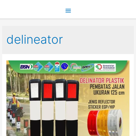
Main
Menu
delineator