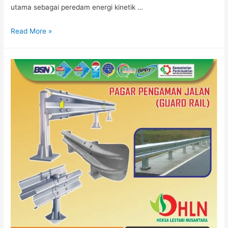
utama sebagai peredam energi kinetik …
GUARDRAIL
Read More »
MURAH