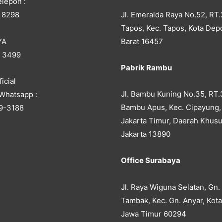
lepon :
Jl. Emeralda Raya No.52, RT.
 8298
Tapos, Kec. Tapos, Kota Dep
YA
Barat 16457
5 3499
Pabrik Rambu
icial
Jl. Bambu Kuning No.35, RT.
Whatsapp :
Bambu Apus, Kec. Cipayung,
9-3188
Jakarta Timur, Daerah Khusu
Jakarta 13890
Office Surabaya
Jl. Raya Wiguna Selatan, Gn.
Tambak, Kec. Gn. Anyar, Kot
Jawa Timur 60294