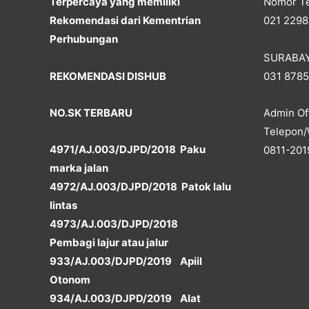
Terpercaya yang memiliki
Nomor Te
Rekomendasi dari Kementrian
021 2298
Perhubungan
SURABA
REKOMENDASI DISHUB
031 878
NO.SK TERBARU
Admin Off
Telepon/
4971/AJ.003/DJPD/2018 Paku
0811-201
marka jalan
4972/AJ.003/DJPD/2018 Patok lalu
lintas
4973/AJ.003/DJPD/2018
Pembagi lajur atau jalur
933/AJ.003/DJPD/2019 Apiil
Otonom
934/AJ.003/DJPD/2019 Alat