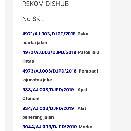
REKOM DISHUB
No SK .
4971/AJ.003/DJPD/2018
Paku
marka jalan
4972/AJ.003/DJPD/2018
Patok lalu
lintas
4973/AJ.003/DJPD/2018
Pembagi
lajur atau jalur
933/AJ.003/DJPD/2019
Apiil
Otonom
934/AJ.003/DJPD/2019
Alat
penerang jalan
3044/AJ.003/DJPD/2019
Marka