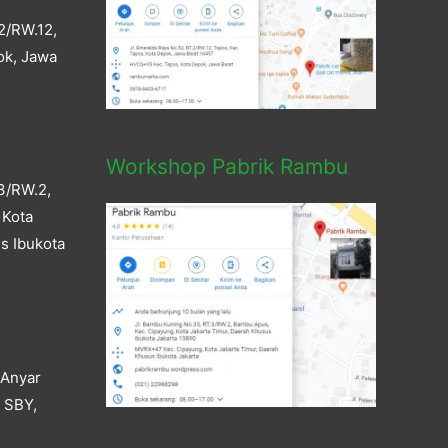
2/RW.12,
ok, Jawa
Workshop Pabrik Rambu
3/RW.2,
 Kota
s Ibukota
 Anyar
a SBY,