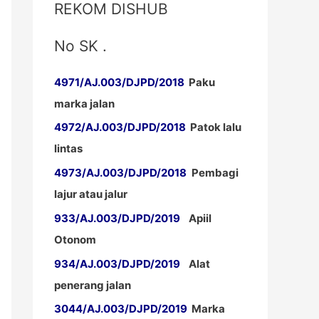
REKOM DISHUB
No SK .
4971/AJ.003/DJPD/2018
Paku
marka jalan
4972/AJ.003/DJPD/2018
Patok lalu
lintas
4973/AJ.003/DJPD/2018
Pembagi
lajur atau jalur
933/AJ.003/DJPD/2019
Apiil
Otonom
934/AJ.003/DJPD/2019
Alat
penerang jalan
3044/AJ.003/DJPD/2019
Marka