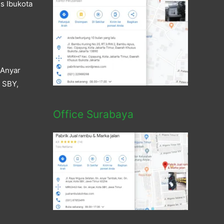
s Ibukota
 Anyar
a SBY,
Office Surabaya