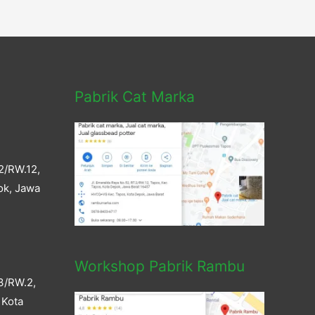
Pabrik Cat Marka
2/RW.12,
ok, Jawa
Workshop Pabrik Rambu
3/RW.2,
 Kota