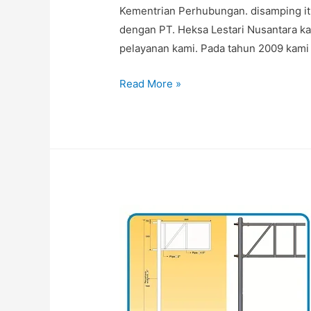
Kementrian Perhubungan. disamping itu
dengan PT. Heksa Lestari Nusantara ka
pelayanan kami. Pada tahun 2009 kami b
HARGA
Read More »
TIANG
RAMBU