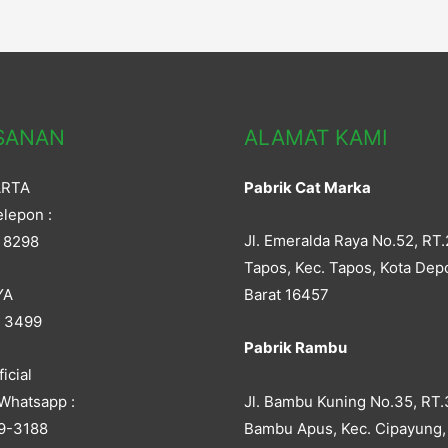
SANAN
ALAMAT KAMI
ARTA
Pabrik Cat Marka
lepon :
Jl. Emeralda Raya No.52, RT.
 8298
Tapos, Kec. Tapos, Kota Dep
YA
Barat 16457
5 3499
Pabrik Rambu
icial
Jl. Bambu Kuning No.35, RT.
Whatsapp :
Bambu Apus, Kec. Cipayung,
9-3188