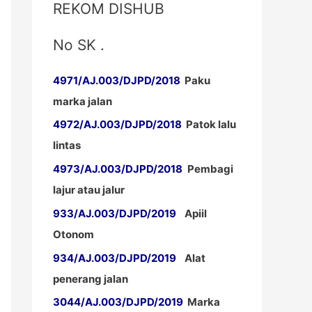
REKOM DISHUB
No SK .
4971/AJ.003/DJPD/2018
Paku
marka jalan
4972/AJ.003/DJPD/2018
Patok lalu
lintas
4973/AJ.003/DJPD/2018
Pembagi
lajur atau jalur
933/AJ.003/DJPD/2019
Apiil
Otonom
934/AJ.003/DJPD/2019
Alat
penerang jalan
3044/AJ.003/DJPD/2019
Marka