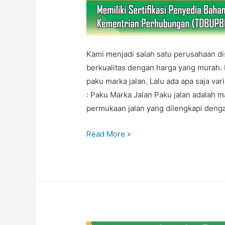
Kami menjadi salah satu perusahaan di
berkualitas dengan harga yang murah.
paku marka jalan. Lalu ada apa saja vari
: Paku Marka Jalan Paku jalan adalah 
permukaan jalan yang dilengkapi deng
Varian
Read More »
Paku
Marka
Jalan
Murah
di
HLN