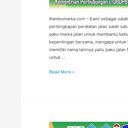
Rambumarka.com – Kami sebagai salah 
perlengkapan peralatan jalan salah sa
paku marka jalan untuk membantu kebu
kepentingan bersama, mengapa untuk 
memiliki nama lainnya yaitu paku jalan
untuk …
Pabrik
Read More »
Yang
Menjual
Berbagai
Jenis
Paku
Marka
Jalan