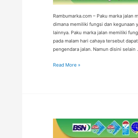
Rambumarka.com – Paku marka jalan me
dimana memiliki fungsi dan kegunaan 
lainnya. Paku marka jalan memiliki fu
pada malam hari cahaya tersebut dapat 
pengendara jalan. Namun disini selain
Jasa
Read More »
Pemasangan
Paku
Marka
Jalan
di
Cipayung