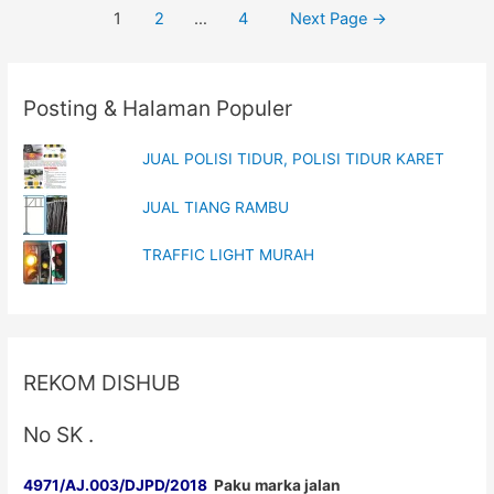
Posts
1
2
…
4
Next Page
→
Jalan
navigation
Murah
di
Posting & Halaman Populer
HLN
JUAL POLISI TIDUR, POLISI TIDUR KARET
JUAL TIANG RAMBU
TRAFFIC LIGHT MURAH
REKOM DISHUB
No SK .
4971/AJ.003/DJPD/2018
Paku marka jalan