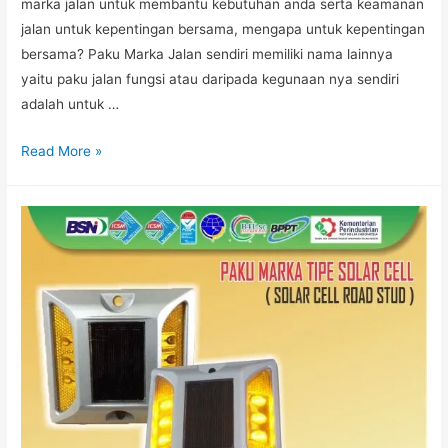
marka jalan untuk membantu kebutuhan anda serta keamanan
jalan untuk kepentingan bersama, mengapa untuk kepentingan
bersama? Paku Marka Jalan sendiri memiliki nama lainnya
yaitu paku jalan fungsi atau daripada kegunaan nya sendiri
adalah untuk …
Pabrik
Read More »
Yang
Menjual
Berbagai
Jenis
Paku
Marka
Jalan