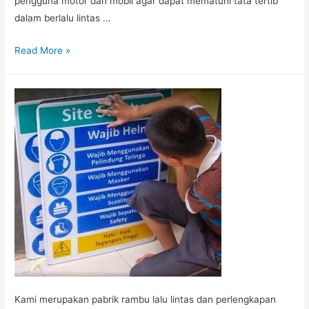
pengguna motor dan mobil agar dapat mematuhi tata tertib
dalam berlalu lintas …
RAMBU
Read More »
K3
Kami merupakan pabrik rambu lalu lintas dan perlengkapan