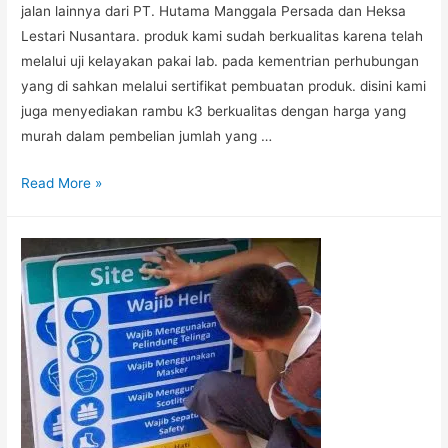
jalan lainnya dari PT. Hutama Manggala Persada dan Heksa
Lestari Nusantara. produk kami sudah berkualitas karena telah
melalui uji kelayakan pakai lab. pada kementrian perhubungan
yang di sahkan melalui sertifikat pembuatan produk. disini kami
juga menyediakan rambu k3 berkualitas dengan harga yang
murah dalam pembelian jumlah yang …
RAMBU
Read More »
K3,
JUAL
RAMBU
K3,
RAMBU
LALU
LINTAS