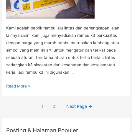
Kami adalah pabrik rambu lalu lintas dan perlengkapan jalan
lainnya disini kami juga menyediakan rambu k3 berkualitas
dengan harga yang murah rambu merupakan lambang atau
simbol yang memiliki arti untuk mengatur dan terikat pada
sebuah aturan. terutama aturan untuk tertib berlalu lintas
sedangkan k3 singkatan dari kesehatan dan keselamatan
kerja. jadi rambu k3 ini digunakan …
JUAL
Read More »
RAMBU
K3,
Posts
1
2
Next Page
→
RAMBU
navigation
K3,
JUAL
Posting & Halaman Populer
RAMBU,