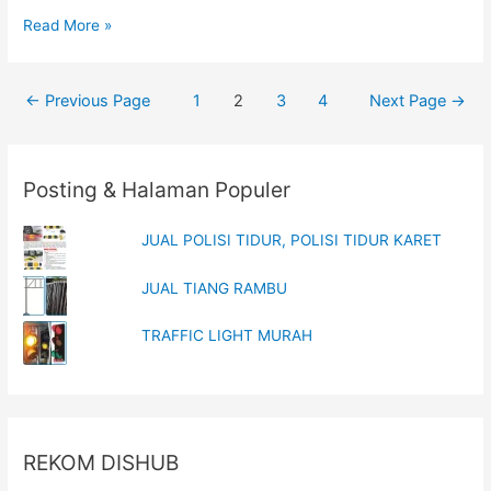
RANTAI
Read More »
PLASTIK
Posts
←
Previous Page
1
2
3
4
Next Page
→
navigation
Posting & Halaman Populer
JUAL POLISI TIDUR, POLISI TIDUR KARET
JUAL TIANG RAMBU
TRAFFIC LIGHT MURAH
REKOM DISHUB