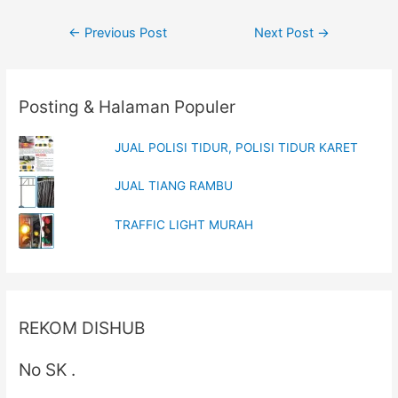
n
n
e
n
Post
w
e
←
Previous Post
Next Post
→
w
w
i
w
navigation
n
i
d
n
o
d
w
o
Posting & Halaman Populer
)
w
)
JUAL POLISI TIDUR, POLISI TIDUR KARET
JUAL TIANG RAMBU
TRAFFIC LIGHT MURAH
REKOM DISHUB
No SK .