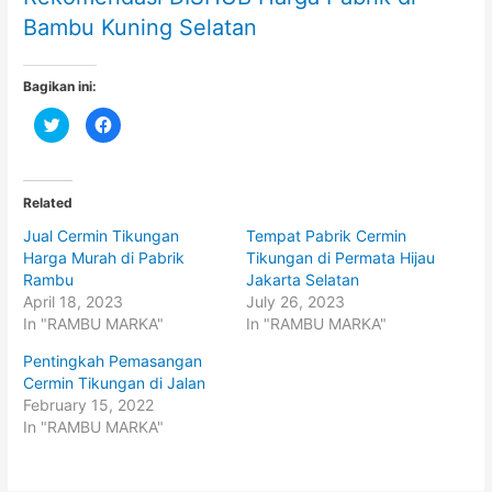
Bambu Kuning Selatan
Bagikan ini:
C
C
l
l
i
i
c
c
k
k
t
t
o
o
Related
s
s
h
h
Jual Cermin Tikungan
Tempat Pabrik Cermin
a
a
r
r
Harga Murah di Pabrik
Tikungan di Permata Hijau
e
e
o
o
Rambu
Jakarta Selatan
n
n
April 18, 2023
July 26, 2023
T
F
w
a
In "RAMBU MARKA"
In "RAMBU MARKA"
i
c
t
e
t
b
Pentingkah Pemasangan
e
o
Cermin Tikungan di Jalan
r
o
(
k
February 15, 2022
O
(
p
O
In "RAMBU MARKA"
e
p
n
e
s
n
i
s
n
i