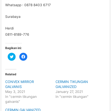
Whatsapp : 0878 8403 6717
Surabaya
Herdi
0811-8189-776
Bagikan ini:
C
C
l
l
i
i
c
c
k
k
t
t
o
o
Related
s
s
h
h
CONVEX MIRROR
CERMIN TIKUNGAN
a
a
r
r
GALVANIS
GALVANIZED
e
e
o
o
May 3, 2021
January 27, 2021
n
n
In "cermin tikungan
In "cermin tikungan"
T
F
w
a
galvanis"
i
c
t
e
t
b
CERMIN GALVANIZED