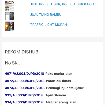
t
b
JUAL POLISI TIDUR, POLISI TIDUR KARET
e
o
r
o
(
k
O
(
JUAL TIANG RAMBU
p
O
e
p
n
e
s
n
TRAFFIC LIGHT MURAH
i
s
n
i
n
n
e
n
w
e
w
w
i
w
n
i
d
n
REKOM DISHUB
o
d
w
o
)
w
)
No SK .
4971/AJ.003/DJPD/2018
Paku marka jalan
4972/AJ.003/DJPD/2018
Patok lalu lintas
4973/AJ.003/DJPD/2018
Pembagi lajur atau jalur
933/AJ.003/DJPD/2019
Apiil Otonom
934/AJ.003/DJPD/2019
Alat penerang jalan