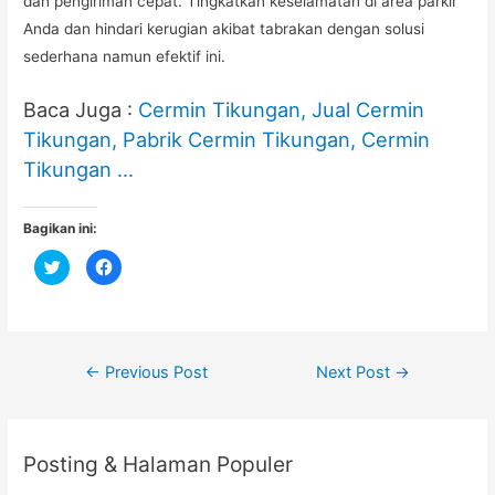
dan pengiriman cepat. Tingkatkan keselamatan di area parkir
Anda dan hindari kerugian akibat tabrakan dengan solusi
sederhana namun efektif ini.
Baca Juga :
Cermin Tikungan, Jual Cermin
Tikungan, Pabrik Cermin Tikungan, Cermin
Tikungan …
Bagikan ini:
C
C
l
l
i
i
c
c
k
k
t
t
o
o
s
s
Post
h
h
←
Previous Post
Next Post
→
a
a
r
r
navigation
e
e
o
o
n
n
T
F
Posting & Halaman Populer
w
a
i
c
t
e