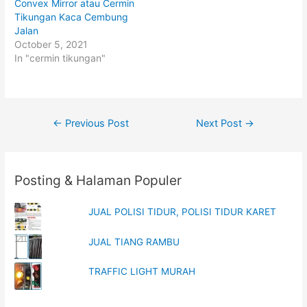
p
O
Convex Mirror atau Cermin
e
p
Tikungan Kaca Cembung
n
e
s
n
Jalan
i
s
n
i
October 5, 2021
n
n
In "cermin tikungan"
e
n
w
e
w
w
i
w
n
i
d
n
o
d
w
o
Post
←
Previous Post
Next Post
→
)
w
)
navigation
Posting & Halaman Populer
JUAL POLISI TIDUR, POLISI TIDUR KARET
JUAL TIANG RAMBU
TRAFFIC LIGHT MURAH