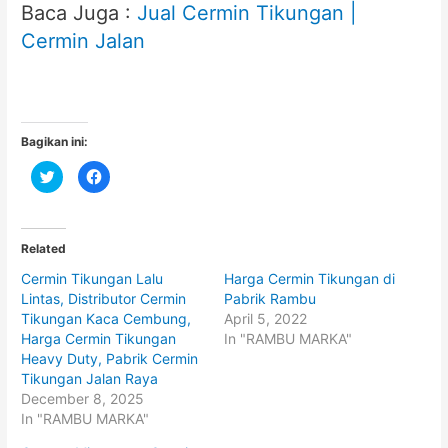
Baca Juga :
Jual Cermin Tikungan |
Cermin Jalan
Bagikan ini:
C
C
l
l
i
i
c
c
k
k
t
t
o
o
Related
s
s
h
h
Cermin Tikungan Lalu
Harga Cermin Tikungan di
a
a
r
r
Lintas, Distributor Cermin
Pabrik Rambu
e
e
o
o
Tikungan Kaca Cembung,
April 5, 2022
n
n
Harga Cermin Tikungan
In "RAMBU MARKA"
T
F
w
a
Heavy Duty, Pabrik Cermin
i
c
t
e
Tikungan Jalan Raya
t
b
December 8, 2025
e
o
r
o
In "RAMBU MARKA"
(
k
O
(