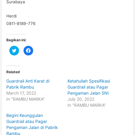
Surabaya
Herdi
0811-8189-776
Bagikan ini:
C
C
l
l
i
i
c
c
k
k
t
t
o
o
Related
s
s
h
h
Guardrail Anti Karat di
Ketahuilah Spesifikasi
a
a
r
r
Pabrik Rambu
Guardrail atau Pagar
e
e
o
o
March 17, 2022
Pengaman Jalan SNI
n
n
In "RAMBU MARKA"
July 20, 2022
T
F
w
a
In "RAMBU MARKA"
i
c
t
e
t
b
Begini Keunggulan
e
o
Guardrail atau Pagar
r
o
(
k
Pengaman Jalan di Pabrik
O
(
p
O
Rambu