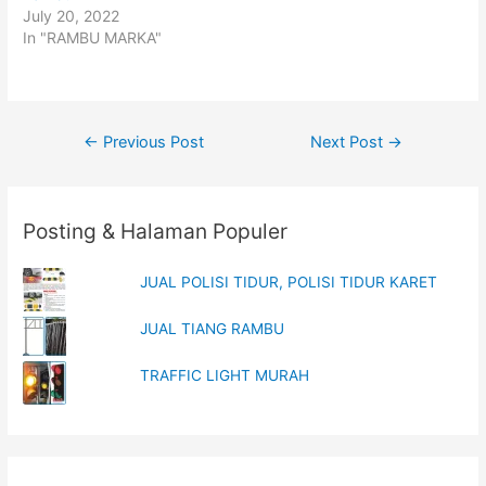
e
p
July 20, 2022
n
e
s
n
In "RAMBU MARKA"
i
s
n
i
n
n
e
n
w
e
w
w
i
w
Post
n
i
←
Previous Post
Next Post
→
d
n
o
d
navigation
w
o
)
w
)
Posting & Halaman Populer
JUAL POLISI TIDUR, POLISI TIDUR KARET
JUAL TIANG RAMBU
TRAFFIC LIGHT MURAH