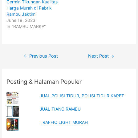
t
b
Cermin Tikungan Kualitas
e
o
Harga Murah di Pabrik
r
o
(
k
Rambu Jaktim
O
(
p
O
June 19, 2023
e
p
In "RAMBU MARKA"
n
e
s
n
i
s
n
i
n
n
e
n
w
e
w
w
Post
←
Previous Post
Next Post
→
i
w
n
i
navigation
d
n
o
d
w
o
)
w
)
Posting & Halaman Populer
JUAL POLISI TIDUR, POLISI TIDUR KARET
JUAL TIANG RAMBU
TRAFFIC LIGHT MURAH