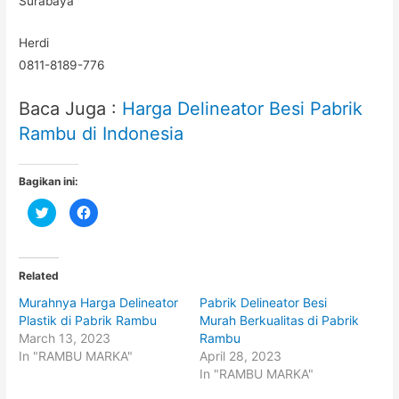
Surabaya
Herdi
0811-8189-776
Baca Juga :
Harga Delineator Besi Pabrik
Rambu di Indonesia
Bagikan ini:
C
C
l
l
i
i
c
c
k
k
t
t
o
o
Related
s
s
h
h
Murahnya Harga Delineator
Pabrik Delineator Besi
a
a
r
r
Plastik di Pabrik Rambu
Murah Berkualitas di Pabrik
e
e
o
o
March 13, 2023
Rambu
n
n
In "RAMBU MARKA"
April 28, 2023
T
F
w
a
In "RAMBU MARKA"
i
c
t
e