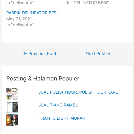
n
n
In "delineator"
In "DELINATOR BESI"
T
F
w
a
i
c
PABRIK DELINEATOR BESI
t
e
t
b
May 21, 2021
e
o
In "delineator"
r
o
(
k
O
(
p
O
e
p
n
e
s
n
i
s
Post
←
Previous Post
Next Post
→
n
i
n
n
navigation
e
n
w
e
w
w
i
w
n
i
Posting & Halaman Populer
d
n
o
d
w
o
)
w
JUAL POLISI TIDUR, POLISI TIDUR KARET
)
JUAL TIANG RAMBU
TRAFFIC LIGHT MURAH