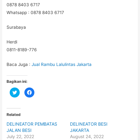
0878 8403 6717
Whatsapp : 0878 8403 6717
Surabaya
Herdi
0811-8189-776
Baca Juga :
Jual Rambu Lalulintas Jakarta
Bagikan ini:
C
C
l
l
i
i
c
c
k
k
t
t
o
o
Related
s
s
h
h
DELINEATOR PEMBATAS
DELINEATOR BESI
a
a
r
r
JALAN BESI
JAKARTA
e
e
o
o
July 22, 2022
August 24, 2022