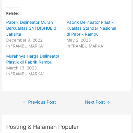
c
c
k
k
t
t
o
o
Related
s
s
h
h
Pabrik Delineator Murah
Pabrik Delineator Plastik
a
a
r
r
Berkualitas SNI DISHUB di
Kualitas Standar Nasional
e
e
o
o
Jakarta
di Pabrik Rambu
n
n
December 9, 2022
May 2, 2023
T
F
w
a
In "RAMBU MARKA"
In "RAMBU MARKA"
i
c
t
e
t
b
Murahnya Harga Delineator
e
o
Plastik di Pabrik Rambu
r
o
(
k
March 13, 2023
O
(
p
O
In "RAMBU MARKA"
e
p
n
e
s
n
i
s
n
i
n
n
e
n
Post
w
e
←
Previous Post
Next Post
→
w
w
i
w
navigation
n
i
d
n
o
d
w
o
Posting & Halaman Populer
)
w
)