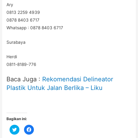
Ary
0813 2259 4939
0878 8403 6717
Whatsapp : 0878 8403 6717
Surabaya
Herdi
0811-8189-776
Baca Juga :
Rekomendasi Delineator
Plastik Untuk Jalan Berlika – Liku
Bagikan ini:
C
C
l
l
i
i