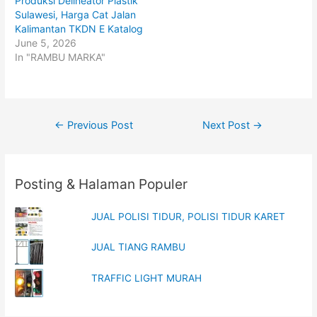
Produksi Delineator Plastik
e
p
Sulawesi, Harga Cat Jalan
n
e
s
n
Kalimantan TKDN E Katalog
i
s
n
i
June 5, 2026
n
n
In "RAMBU MARKA"
e
n
w
e
w
w
i
w
n
i
d
n
o
d
w
o
Post
←
Previous Post
Next Post
→
)
w
)
navigation
Posting & Halaman Populer
JUAL POLISI TIDUR, POLISI TIDUR KARET
JUAL TIANG RAMBU
TRAFFIC LIGHT MURAH