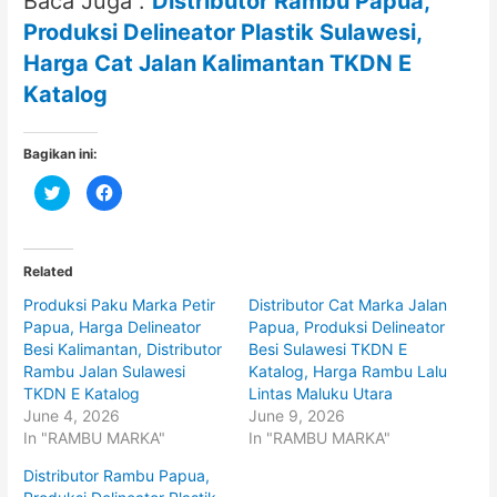
Baca Juga :
Distributor Rambu Papua,
Produksi Delineator Plastik Sulawesi,
Harga Cat Jalan Kalimantan TKDN E
Katalog
Bagikan ini:
C
C
l
l
i
i
c
c
k
k
t
t
o
o
Related
s
s
h
h
Produksi Paku Marka Petir
Distributor Cat Marka Jalan
a
a
r
r
Papua, Harga Delineator
Papua, Produksi Delineator
e
e
o
o
Besi Kalimantan, Distributor
Besi Sulawesi TKDN E
n
n
Rambu Jalan Sulawesi
Katalog, Harga Rambu Lalu
T
F
w
a
TKDN E Katalog
Lintas Maluku Utara
i
c
t
e
June 4, 2026
June 9, 2026
t
b
In "RAMBU MARKA"
In "RAMBU MARKA"
e
o
r
o
(
k
Distributor Rambu Papua,
O
(
p
O