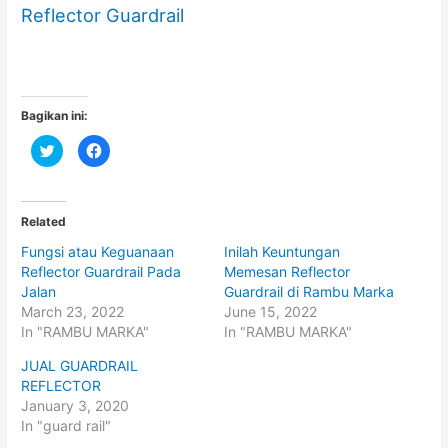
Reflector Guardrail
Bagikan ini:
C
C
l
l
i
i
c
c
k
k
t
t
o
o
Related
s
s
h
h
Fungsi atau Keguanaan
Inilah Keuntungan
a
a
r
r
Reflector Guardrail Pada
Memesan Reflector
e
e
o
o
Jalan
Guardrail di Rambu Marka
n
n
March 23, 2022
June 15, 2022
T
F
w
a
In "RAMBU MARKA"
In "RAMBU MARKA"
i
c
t
e
t
b
JUAL GUARDRAIL
e
o
REFLECTOR
r
o
(
k
January 3, 2020
O
(
p
O
In "guard rail"
e
p
n
e