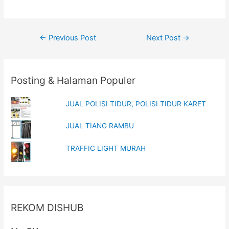
s
n
i
s
n
i
n
n
e
n
Post
w
e
←
Previous Post
Next Post
→
w
w
i
w
navigation
n
i
d
n
o
d
w
o
Posting & Halaman Populer
)
w
)
JUAL POLISI TIDUR, POLISI TIDUR KARET
JUAL TIANG RAMBU
TRAFFIC LIGHT MURAH
REKOM DISHUB