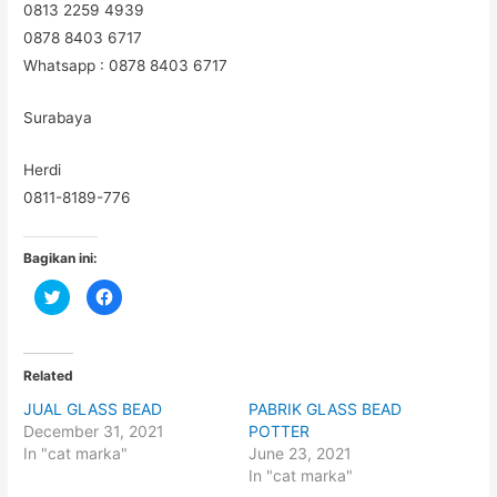
0813 2259 4939
0878 8403 6717
Whatsapp : 0878 8403 6717
Surabaya
Herdi
0811-8189-776
Bagikan ini:
C
C
l
l
i
i
c
c
k
k
t
t
o
o
Related
s
s
h
h
JUAL GLASS BEAD
PABRIK GLASS BEAD
a
a
r
r
December 31, 2021
POTTER
e
e
o
o
In "cat marka"
June 23, 2021
n
n
In "cat marka"
T
F
w
a