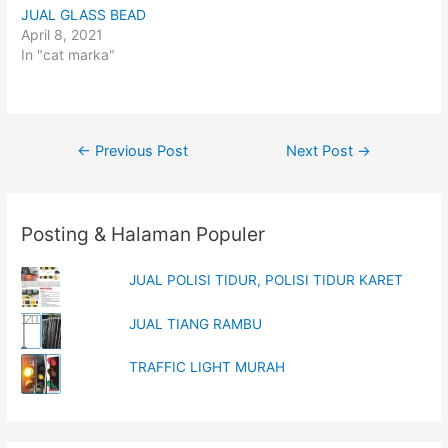
i
c
JUAL GLASS BEAD
t
e
t
b
April 8, 2021
e
o
In "cat marka"
r
o
(
k
O
(
p
O
e
p
n
e
s
n
i
s
Post
←
Previous Post
Next Post
→
n
i
n
n
navigation
e
n
w
e
w
w
i
w
n
i
Posting & Halaman Populer
d
n
o
d
w
o
)
w
JUAL POLISI TIDUR, POLISI TIDUR KARET
)
JUAL TIANG RAMBU
TRAFFIC LIGHT MURAH