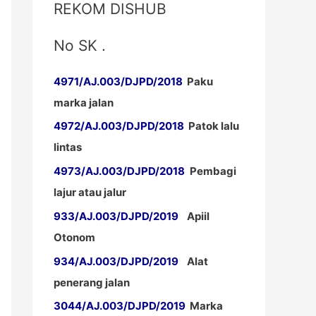
REKOM DISHUB
No SK .
4971/AJ.003/DJPD/2018
Paku
marka jalan
4972/AJ.003/DJPD/2018
Patok lalu
lintas
4973/AJ.003/DJPD/2018
Pembagi
lajur atau jalur
933/AJ.003/DJPD/2019
Apiil
Otonom
934/AJ.003/DJPD/2019
Alat
penerang jalan
3044/AJ.003/DJPD/2019
Marka