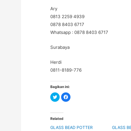
Ary
0813 2259 4939
0878 8403 6717
Whatsapp : 0878 8403 6717
Surabaya
Herdi
0811-8189-776
Bagikan ini:
C
C
l
l
i
i
c
c
k
k
t
t
o
o
Related
s
s
h
h
GLASS BEAD POTTER
GLASS B
a
a