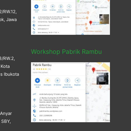
2/RW.12,
ok, Jawa
Workshop Pabrik Rambu
3/RW.2,
 Kota
s Ibukota
 Anyar
a SBY,