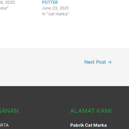
28, 2020
POTTER
arka"
June 23, 2021
In "cat marka"
Next Post
→
SANAN
ALAMAT KAMI
ARTA
Pabrik Cat Marka