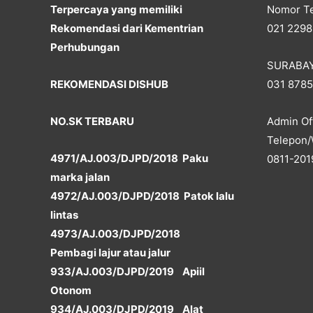
Terpercaya yang memiliki
Nomor Te
Rekomendasi dari Kementrian
021 2298
Perhubungan
SURABA
REKOMENDASI DISHUB
031 878
NO.SK TERBARU
Admin Off
Telepon/
4971/AJ.003/DJPD/2018 Paku
0811-201
marka jalan
4972/AJ.003/DJPD/2018 Patok lalu
lintas
4973/AJ.003/DJPD/2018
Pembagi lajur atau jalur
933/AJ.003/DJPD/2019 Apiil
Otonom
934/AJ.003/DJPD/2019 Alat