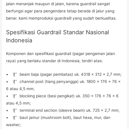
jalan menanjak maupun di jalan, karena guardrail sangat
berfungsi agar para pengendara tetap berada di jalur yang
benar. kami memproduksi guardraill yang sudah berkualitas.
Spesifikasi Guardrail Standar Nasional
Indonesia
Komponen dan spesifikasi guardrail (pagar pengaman jalan
raya) yang berlaku standar di Indonesia, terdiri atas:
• ïƒ˜ beam baja (pagar pembatas) uk. 4318 x 312 x 2,7 mm;
• ïƒ˜ channel post (tiang penyangga) uk. 1800 x 176 x 76 x
6 atau 4,5 mm;
• ïƒ˜ blocking piece (besi pengikat) uk. 350 x 176 x 76 x 6
atau 4,5 mm;
• ïƒ˜ terminal end section (sleeve beam) uk. 725 x 2,7 mm;
• ïƒ˜ baut jamur (mushroom bolt), baut hexa, mur, dan
washer;