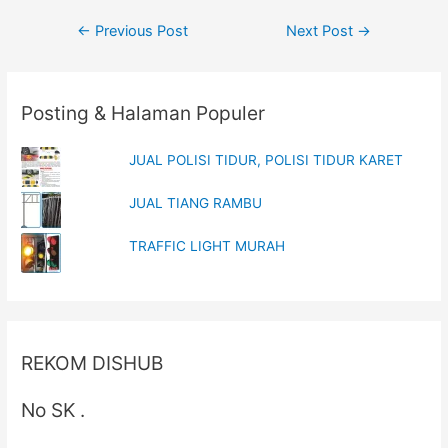
w
e
w
w
Post
←
Previous Post
Next Post
→
i
w
n
i
navigation
d
n
o
d
w
o
)
w
)
Posting & Halaman Populer
JUAL POLISI TIDUR, POLISI TIDUR KARET
JUAL TIANG RAMBU
TRAFFIC LIGHT MURAH
REKOM DISHUB
No SK .