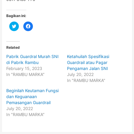
Bagikan ini:
C
C
l
l
i
i
c
c
k
k
t
t
o
o
Related
s
s
h
h
Pabrik Guardral Murah SNI
Ketahuilah Spesifikasi
a
a
r
r
di Pabrik Rambu
Guardrail atau Pagar
e
e
o
o
February 15, 2023
Pengaman Jalan SNI
n
n
In "RAMBU MARKA"
July 20, 2022
T
F
w
a
In "RAMBU MARKA"
i
c
t
e
t
b
Beginilah Keutaman Fungsi
e
o
dan Keguanaan
r
o
(
k
Pemasangan Guardrail
O
(
p
O
July 20, 2022
e
p
In "RAMBU MARKA"
n
e
s
n
i
s
n
i
n
n
e
n