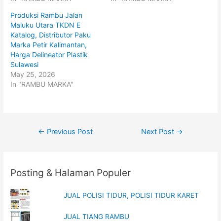
e
o
r
o
(
k
Produksi Rambu Jalan
O
(
p
O
Maluku Utara TKDN E
e
p
Katalog, Distributor Paku
n
e
s
n
Marka Petir Kalimantan,
i
s
n
i
Harga Delineator Plastik
n
n
Sulawesi
e
n
w
e
May 25, 2026
w
w
i
w
In "RAMBU MARKA"
n
i
d
n
o
d
w
o
)
w
)
Post
←
Previous Post
Next Post
→
navigation
Posting & Halaman Populer
JUAL POLISI TIDUR, POLISI TIDUR KARET
JUAL TIANG RAMBU