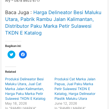
Ary – 0878 8403 6717
Baca Juga :
Harga Delineator Besi Maluku
Utara, Pabrik Rambu Jalan Kalimantan,
Distributor Paku Marka Petir Sulawesi
TKDN E Katalog
Bagikan ini:
C
C
l
l
i
i
c
c
k
k
t
t
o
o
Related
s
s
h
h
Produksi Delineator Besi
Produksi Cat Marka Jalan
a
a
r
r
Maluku Utara, Jual Cat
Papua, Jual Paku Marka
e
e
o
o
Marka Jalan Kalimantan,
Petir Sulawesi TKDN E
n
n
Harga Paku Marka Petir
Katalog, Harga Delineator
T
F
w
a
Sulawesi TKDN E Katalog
Plastik Maluku Utara
i
c
t
e
May 18, 2026
June 12, 2026
t
b
In "RAMBU MARKA"
In "RAMBU MARKA"