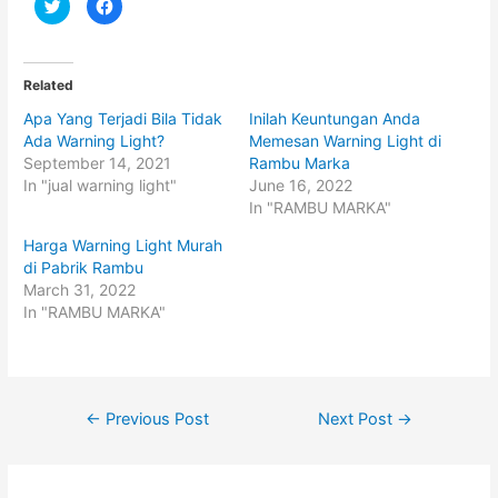
C
C
l
l
i
i
c
c
k
k
t
t
o
o
Related
s
s
h
h
Apa Yang Terjadi Bila Tidak
Inilah Keuntungan Anda
a
a
r
r
Ada Warning Light?
Memesan Warning Light di
e
e
o
o
September 14, 2021
Rambu Marka
n
n
In "jual warning light"
June 16, 2022
T
F
w
a
In "RAMBU MARKA"
i
c
t
e
t
b
Harga Warning Light Murah
e
o
di Pabrik Rambu
r
o
(
k
March 31, 2022
O
(
p
O
In "RAMBU MARKA"
e
p
n
e
s
n
i
s
n
i
n
n
e
n
Post
w
e
←
Previous Post
Next Post
→
w
w
i
w
navigation
n
i
d
n
o
d
w
o