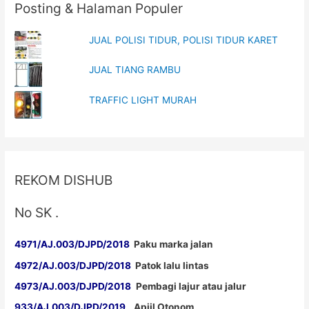
Posting & Halaman Populer
)
w
)
JUAL POLISI TIDUR, POLISI TIDUR KARET
JUAL TIANG RAMBU
TRAFFIC LIGHT MURAH
REKOM DISHUB
No SK .
4971/AJ.003/DJPD/2018
Paku marka jalan
4972/AJ.003/DJPD/2018
Patok lalu lintas
4973/AJ.003/DJPD/2018
Pembagi lajur atau jalur
933/AJ.003/DJPD/2019
Apiil Otonom