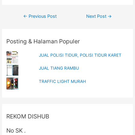
n
n
e
n
w
e
w
w
Post
←
Previous Post
Next Post
→
i
w
n
i
navigation
d
n
o
d
w
o
)
w
)
Posting & Halaman Populer
JUAL POLISI TIDUR, POLISI TIDUR KARET
JUAL TIANG RAMBU
TRAFFIC LIGHT MURAH
REKOM DISHUB
No SK .