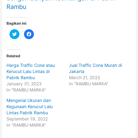
Rambu
Bagikan ini:
C
C
l
l
i
i
c
c
k
k
t
t
o
o
Related
s
s
h
h
Harga Traffic Cone atau
Jual Traffic Cone Murah di
a
a
r
r
Kerucut Lalu Lintas di
Jakarta
e
e
o
o
Pabrik Rambu
March 21, 2023
n
n
January 31, 2023
In "RAMBU MARKA"
T
F
w
a
In "RAMBU MARKA"
i
c
t
e
t
b
Mengenal Ukuran dan
e
o
Kegunaan Kerucut Lalu
r
o
(
k
Lintas Pabrik Rambu
O
(
p
O
September 19, 2022
e
p
In "RAMBU MARKA"
n
e
s
n
i
s
n
i