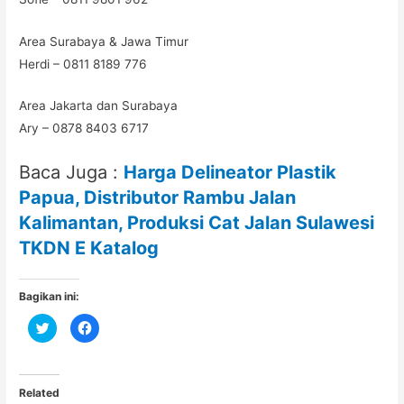
Area Surabaya & Jawa Timur
Herdi – 0811 8189 776
Area Jakarta dan Surabaya
Ary – 0878 8403 6717
Baca Juga :
Harga Delineator Plastik
Papua, Distributor Rambu Jalan
Kalimantan, Produksi Cat Jalan Sulawesi
TKDN E Katalog
Bagikan ini:
C
C
l
l
i
i
c
c
k
k
t
t
o
o
Related
s
s