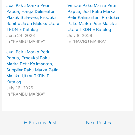
h
h
Jual Paku Marka Petir
Vendor Paku Marka Petir
a
a
r
r
Papua, Harga Delineator
Papua, Jual Paku Marka
e
e
o
o
Plastik Sulawesi, Produksi
Petir Kalimantan, Produksi
n
n
Rambu Jalan Maluku Utara
Paku Marka Petir Maluku
T
F
w
a
TKDN E Katalog
Utara TKDN E Katalog
i
c
t
e
June 24, 2026
July 8, 2026
t
b
In "RAMBU MARKA"
In "RAMBU MARKA"
e
o
r
o
(
k
Jual Paku Marka Petir
O
(
p
O
Papua, Produksi Paku
e
p
Marka Petir Kalimantan,
n
e
s
n
Supplier Paku Marka Petir
i
s
n
i
Maluku Utara TKDN E
n
n
Katalog
e
n
w
e
July 16, 2026
w
w
i
w
In "RAMBU MARKA"
n
i
d
n
o
d
w
o
)
w
)
Post
←
Previous Post
Next Post
→
navigation