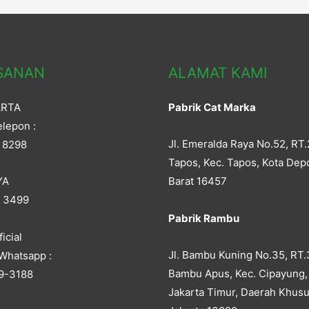
SANAN
ALAMAT KAMI
ARTA
Pabrik Cat Marka
lepon :
Jl. Emeralda Raya No.52, RT.
 8298
Tapos, Kec. Tapos, Kota Dep
YA
Barat 16457
5 3499
Pabrik Rambu
icial
Jl. Bambu Kuning No.35, RT.
Whatsapp :
Bambu Apus, Kec. Cipayung,
9-3188
Jakarta Timur, Daerah Khusu