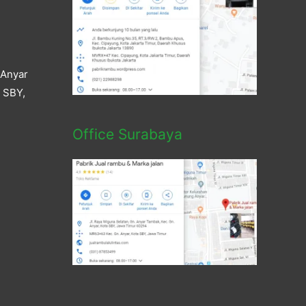
 Anyar
a SBY,
Office Surabaya