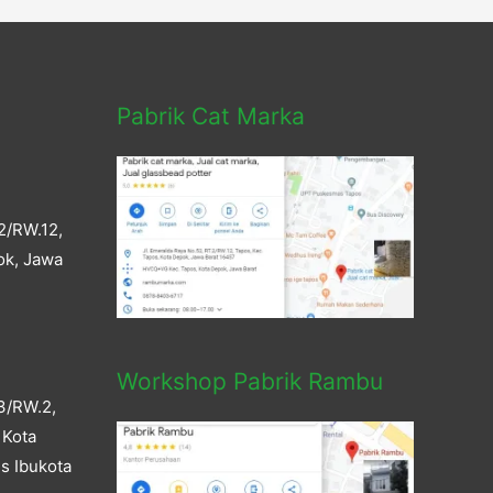
Pabrik Cat Marka
2/RW.12,
ok, Jawa
Workshop Pabrik Rambu
3/RW.2,
 Kota
s Ibukota