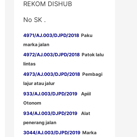
REKOM DISHUB
No SK .
4971/AJ.003/DJPD/2018
Paku
marka jalan
4972/AJ.003/DJPD/2018
Patok lalu
lintas
4973/AJ.003/DJPD/2018
Pembagi
lajur atau jalur
933/AJ.003/DJPD/2019
Apiil
Otonom
934/AJ.003/DJPD/2019
Alat
penerang jalan
3044/AJ.003/DJPD/2019
Marka