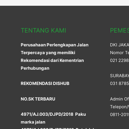
d
n
o
d
w
o
)
w
)
TENTANG KAMI
PEME
Perusahaan Perlengkapan Jalan
DKI JAK
Terpercaya yang memiliki
Nomor Te
Rekomendasi dari Kementrian
021 2298
Perhubungan
SURABA
REKOMENDASI DISHUB
031 878
NO.SK TERBARU
Admin Off
Telepon/
4971/AJ.003/DJPD/2018 Paku
0811-201
marka jalan