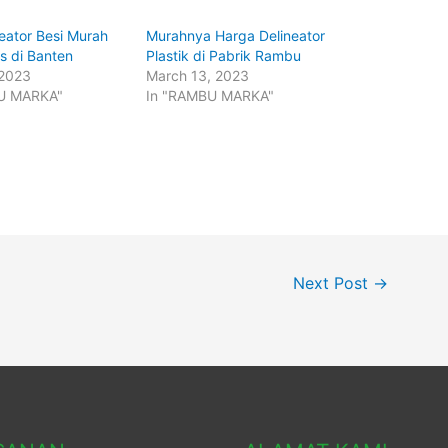
neator Besi Murah
Murahnya Harga Delineator
as di Banten
Plastik di Pabrik Rambu
 2023
March 13, 2023
U MARKA"
In "RAMBU MARKA"
Next Post
→