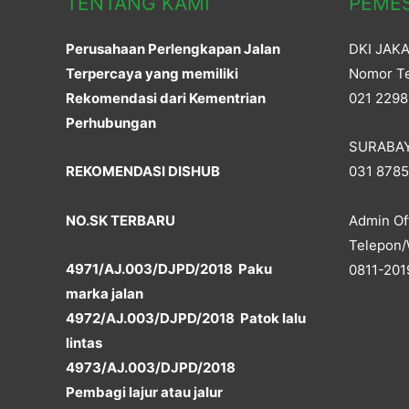
TENTANG KAMI
PEME
Perusahaan Perlengkapan Jalan
DKI JAK
Terpercaya yang memiliki
Nomor Te
Rekomendasi dari Kementrian
021 2298
Perhubungan
SURABA
REKOMENDASI DISHUB
031 878
NO.SK TERBARU
Admin Off
Telepon/
4971/AJ.003/DJPD/2018 Paku
0811-201
marka jalan
4972/AJ.003/DJPD/2018 Patok lalu
lintas
4973/AJ.003/DJPD/2018
Pembagi lajur atau jalur