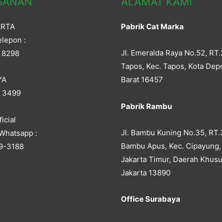
SANAN
ALAMAT KAMI
ARTA
Pabrik Cat Marka
lepon :
Jl. Emeralda Raya No.52, RT.
 8298
Tapos, Kec. Tapos, Kota Dep
YA
Barat 16457
5 3499
Pabrik Rambu
icial
Jl. Bambu Kuning No.35, RT.
Whatsapp :
Bambu Apus, Kec. Cipayung,
9-3188
Jakarta Timur, Daerah Khusu
Jakarta 13890
Office Surabaya