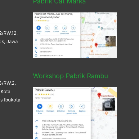
Pabrik Cat Marka
2/RW.12,
ok, Jawa
Workshop Pabrik Rambu
3/RW.2,
 Kota
s Ibukota