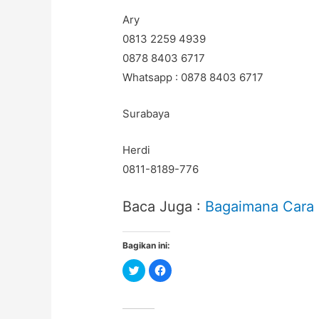
Ary
0813 2259 4939
0878 8403 6717
Whatsapp : 0878 8403 6717
Surabaya
Herdi
0811-8189-776
Baca Juga :
Bagaimana Cara 
Bagikan ini:
C
C
l
l
i
i
c
c
k
k
t
t