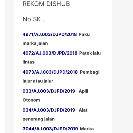
REKOM DISHUB
No SK .
4971/AJ.003/DJPD/2018
Paku
marka jalan
4972/AJ.003/DJPD/2018
Patok lalu
lintas
4973/AJ.003/DJPD/2018
Pembagi
lajur atau jalur
933/AJ.003/DJPD/2019
Apiil
Otonom
934/AJ.003/DJPD/2019
Alat
penerang jalan
3044/AJ.003/DJPD/2019
Marka