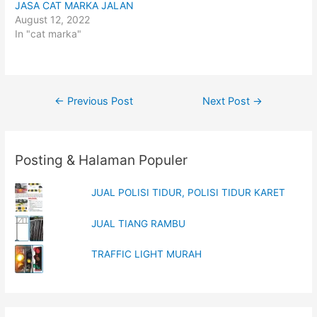
i
c
JASA CAT MARKA JALAN
t
e
t
b
August 12, 2022
e
o
In "cat marka"
r
o
(
k
O
(
p
O
e
p
n
e
s
n
i
s
Post
←
Previous Post
Next Post
→
n
i
n
n
navigation
e
n
w
e
w
w
i
w
n
i
Posting & Halaman Populer
d
n
o
d
w
o
)
w
JUAL POLISI TIDUR, POLISI TIDUR KARET
)
JUAL TIANG RAMBU
TRAFFIC LIGHT MURAH