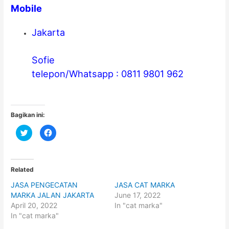
Mobile
Jakarta
Sofie
telepon/Whatsapp : 0811 9801 962
Bagikan ini:
C
C
l
l
i
i
c
c
k
k
t
t
o
o
Related
s
s
h
h
JASA PENGECATAN
JASA CAT MARKA
a
a
r
r
MARKA JALAN JAKARTA
June 17, 2022
e
e
o
o
April 20, 2022
In "cat marka"
n
n
In "cat marka"
T
F
w
a