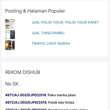
i
w
n
i
d
n
o
d
Posting & Halaman Populer
w
o
)
w
)
JUAL POLISI TIDUR, POLISI TIDUR KARET
JUAL TIANG RAMBU
TRAFFIC LIGHT MURAH
REKOM DISHUB
No SK .
4971/AJ.003/DJPD/2018
Paku marka jalan
4972/AJ.003/DJPD/2018
Patok lalu lintas
4973/AJ.003/DJPD/2018
Pembagi lajur atau jalur