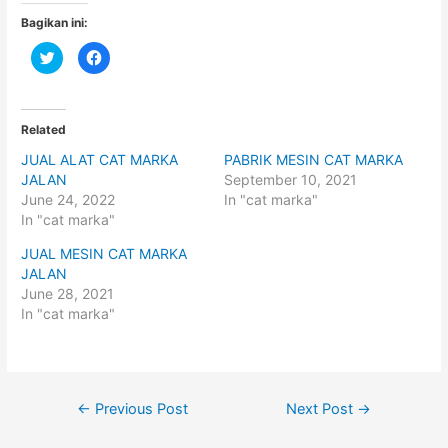
Bagikan ini:
C
C
l
l
i
i
c
c
k
k
t
t
o
o
Related
s
s
h
h
JUAL ALAT CAT MARKA
PABRIK MESIN CAT MARKA
a
a
r
r
JALAN
September 10, 2021
e
e
o
o
June 24, 2022
In "cat marka"
n
n
In "cat marka"
T
F
w
a
i
c
JUAL MESIN CAT MARKA
t
e
t
b
JALAN
e
o
June 28, 2021
r
o
(
k
In "cat marka"
O
(
p
O
e
p
n
e
s
n
i
s
n
i
Post
n
n
←
Previous Post
Next Post
→
e
n
w
e
navigation
w
w