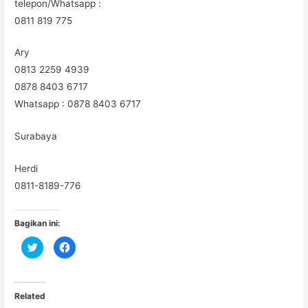
telepon/Whatsapp :
0811 819 775
Ary
0813 2259 4939
0878 8403 6717
Whatsapp : 0878 8403 6717
Surabaya
Herdi
0811-8189-776
Bagikan ini:
C
C
l
l
i
i
c
c
k
k
t
t
o
o
Related
s
s