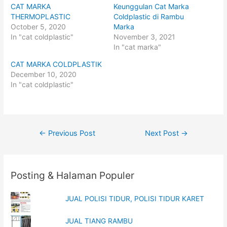
h
h
CAT MARKA
Keunggulan Cat Marka
a
a
r
r
THERMOPLASTIC
Coldplastic di Rambu
e
e
o
o
October 5, 2020
Marka
n
n
In "cat coldplastic"
November 3, 2021
T
F
w
a
In "cat marka"
i
c
t
e
t
b
CAT MARKA COLDPLASTIK
e
o
December 10, 2020
r
o
(
k
In "cat coldplastic"
O
(
p
O
e
p
n
e
s
n
i
s
n
i
Post
n
n
←
Previous Post
Next Post
→
e
n
w
e
navigation
w
w
i
w
n
i
d
n
o
d
Posting & Halaman Populer
w
o
)
w
)
JUAL POLISI TIDUR, POLISI TIDUR KARET
JUAL TIANG RAMBU