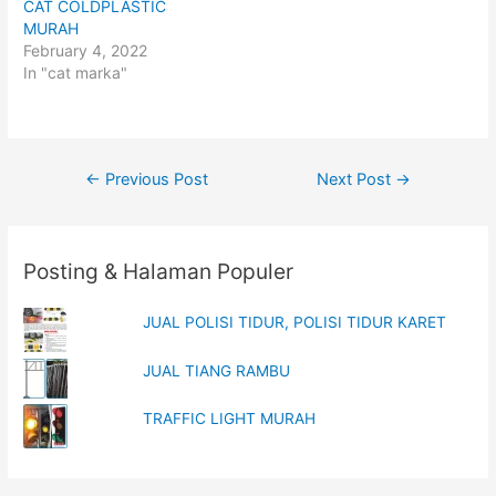
CAT COLDPLASTIC
w
a
i
c
MURAH
t
e
t
b
February 4, 2022
e
o
In "cat marka"
r
o
(
k
O
(
p
O
e
p
n
e
s
n
i
s
Post
←
Previous Post
Next Post
→
n
i
n
n
navigation
e
n
w
e
w
w
i
w
n
i
Posting & Halaman Populer
d
n
o
d
w
o
)
w
JUAL POLISI TIDUR, POLISI TIDUR KARET
)
JUAL TIANG RAMBU
TRAFFIC LIGHT MURAH