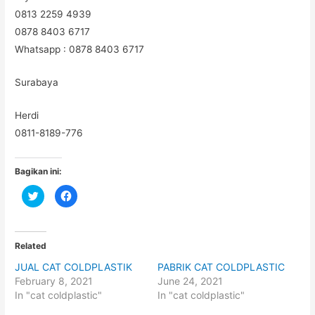
0813 2259 4939
0878 8403 6717
Whatsapp : 0878 8403 6717
Surabaya
Herdi
0811-8189-776
Bagikan ini:
C
C
l
l
i
i
c
c
k
k
t
t
o
o
Related
s
s
h
h
JUAL CAT COLDPLASTIK
PABRIK CAT COLDPLASTIC
a
a
r
r
February 8, 2021
June 24, 2021
e
e
o
o
In "cat coldplastic"
In "cat coldplastic"
n
n
T
F