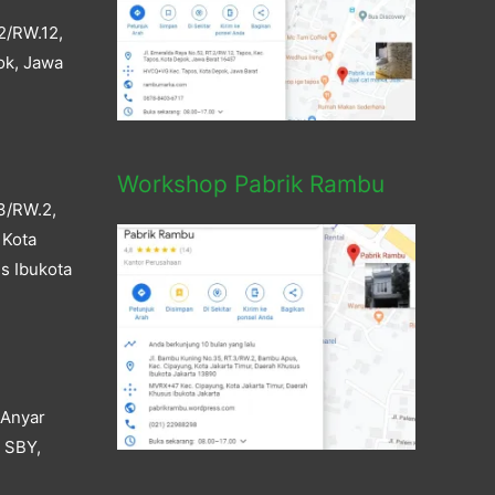
2/RW.12,
ok, Jawa
Workshop Pabrik Rambu
3/RW.2,
 Kota
s Ibukota
 Anyar
a SBY,