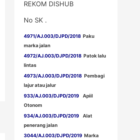
REKOM DISHUB
No SK .
4971/AJ.003/DJPD/2018
Paku
marka jalan
4972/AJ.003/DJPD/2018
Patok lalu
lintas
4973/AJ.003/DJPD/2018
Pembagi
lajur atau jalur
933/AJ.003/DJPD/2019
Apiil
Otonom
934/AJ.003/DJPD/2019
Alat
penerang jalan
3044/AJ.003/DJPD/2019
Marka