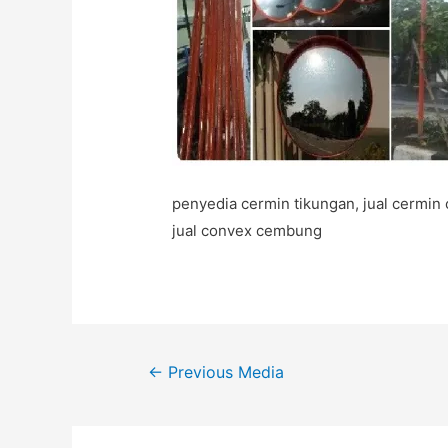
penyedia cermin tikungan, jual cermin c
jual convex cembung
Post
←
Previous Media
navigation