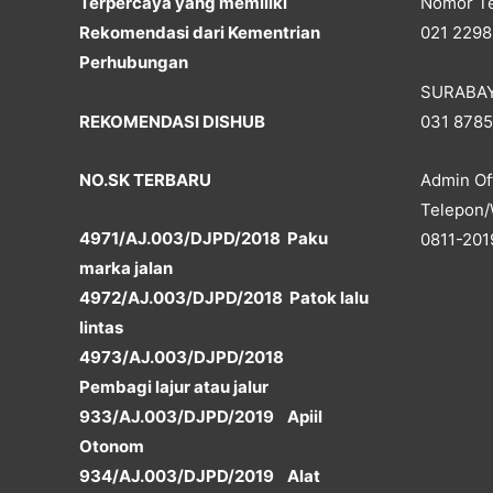
Terpercaya yang memiliki
Nomor Te
Rekomendasi dari Kementrian
021 2298
Perhubungan
SURABA
REKOMENDASI DISHUB
031 878
NO.SK TERBARU
Admin Off
Telepon/
4971/AJ.003/DJPD/2018 Paku
0811-201
marka jalan
4972/AJ.003/DJPD/2018 Patok lalu
lintas
4973/AJ.003/DJPD/2018
Pembagi lajur atau jalur
933/AJ.003/DJPD/2019 Apiil
Otonom
934/AJ.003/DJPD/2019 Alat