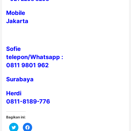
Mobile
Jakarta
Sofie
telepon/Whatsapp :
0811 9801 962
Surabaya
Herdi
0811-8189-776
Bagikan ini:
C
C
l
l