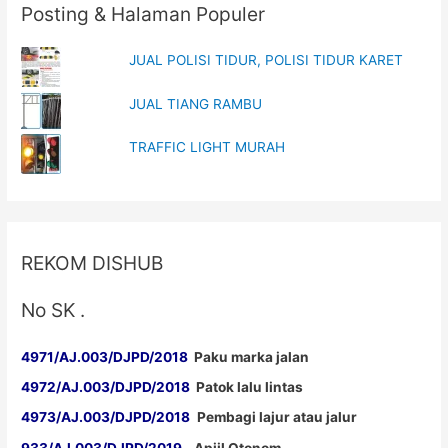
)
Posting & Halaman Populer
JUAL POLISI TIDUR, POLISI TIDUR KARET
JUAL TIANG RAMBU
TRAFFIC LIGHT MURAH
REKOM DISHUB
No SK .
4971/AJ.003/DJPD/2018
Paku marka jalan
4972/AJ.003/DJPD/2018
Patok lalu lintas
4973/AJ.003/DJPD/2018
Pembagi lajur atau jalur
933/AJ.003/DJPD/2019
Apiil Otonom