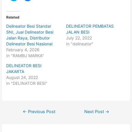
i
i
c
c
k
k
t
t
o
o
Related
s
s
h
h
Delineator Besi Standar
DELINEATOR PEMBATAS
a
a
r
r
SNI, Jual Delineator Besi
JALAN BESI
e
e
o
o
Jalan Raya, Distributor
July 22, 2022
n
n
Delineator Besi Nasional
In "delineator"
T
F
w
a
February 4, 2026
i
c
t
e
In "RAMBU MARKA"
t
b
e
o
DELINEATOR BESI
r
o
(
k
JAKARTA
O
(
p
O
August 24, 2022
e
p
In "DELINATOR BESI"
n
e
s
n
i
s
n
i
n
n
e
n
w
e
w
w
Post
←
Previous Post
Next Post
→
i
w
n
i
navigation
d
n
o
d
w
o
)
w