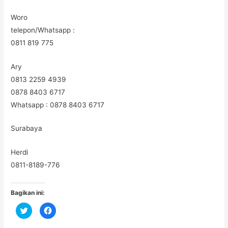
Woro
telepon/Whatsapp :
0811 819 775
Ary
0813 2259 4939
0878 8403 6717
Whatsapp : 0878 8403 6717
Surabaya
Herdi
0811-8189-776
Bagikan ini:
C
C
l
l
i
i
c
c