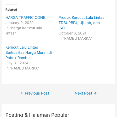
k
k
t
t
o
o
Related
s
s
h
h
HARGA TRAFFIC CONE
Produk Kerucut Lalu Lintas
a
a
r
r
January 9, 2020
TDBUPBPJ, Uji Lab, dan
e
e
o
o
In "harga kerucut lalu
ISO
n
n
lintas"
October 6, 2021
T
F
w
a
In "RAMBU MARKA"
i
c
t
e
t
b
Kerucut Lalu Lintas
e
o
Berkualitas Harga Murah di
r
o
(
k
Pabrik Rambu
O
(
p
O
July 31, 2024
e
p
In "RAMBU MARKA"
n
e
s
n
i
s
n
i
n
n
e
n
w
e
w
w
Post
←
Previous Post
Next Post
→
i
w
n
i
navigation
d
n
o
d
w
o
)
w
)
Posting & Halaman Populer