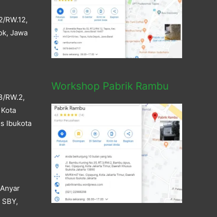
2/RW.12,
ok, Jawa
Workshop Pabrik Rambu
3/RW.2,
 Kota
s Ibukota
 Anyar
a SBY,