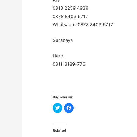
0813 2259 4939
0878 8403 6717
Whatsapp : 0878 8403 6717
Surabaya
Herdi
0811-8189-776
Bagikan ini:
C
C
l
l
i
i
c
c
k
k
t
t
o
o
Related
s
s
h
h