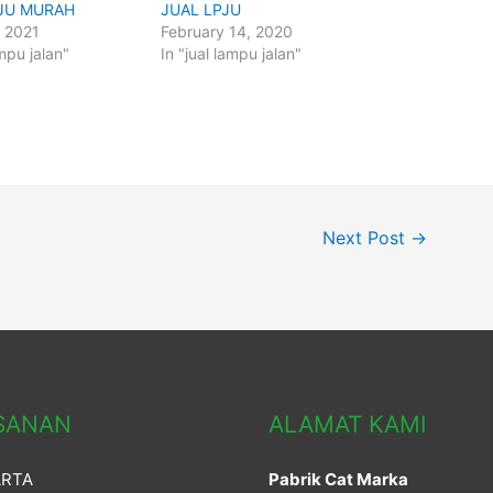
JU MURAH
JUAL LPJU
, 2021
February 14, 2020
ampu jalan"
In "jual lampu jalan"
Next Post
→
SANAN
ALAMAT KAMI
ARTA
Pabrik Cat Marka