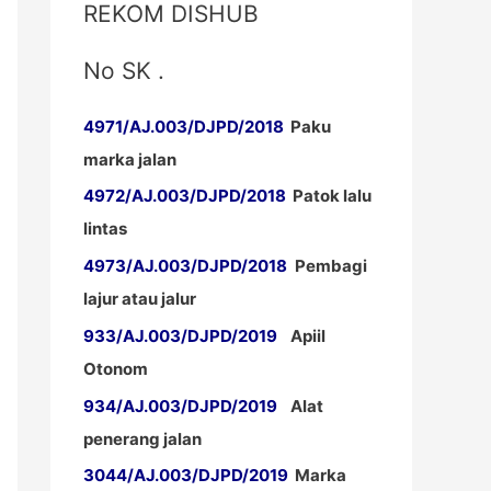
REKOM DISHUB
No SK .
4971/AJ.003/DJPD/2018
Paku
marka jalan
4972/AJ.003/DJPD/2018
Patok lalu
lintas
4973/AJ.003/DJPD/2018
Pembagi
lajur atau jalur
933/AJ.003/DJPD/2019
Apiil
Otonom
934/AJ.003/DJPD/2019
Alat
penerang jalan
3044/AJ.003/DJPD/2019
Marka