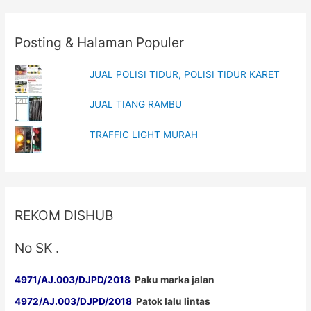
navigation
w
w
i
w
n
i
d
n
o
d
Posting & Halaman Populer
w
o
)
w
)
JUAL POLISI TIDUR, POLISI TIDUR KARET
JUAL TIANG RAMBU
TRAFFIC LIGHT MURAH
REKOM DISHUB
No SK .
4971/AJ.003/DJPD/2018
Paku marka jalan
4972/AJ.003/DJPD/2018
Patok lalu lintas