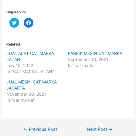
Bagikan ini:
C
C
l
l
i
i
c
c
k
k
t
t
o
o
Related
s
s
h
h
JUAL ALAT CAT MARKA
PABRIK MESIN CAT MARKA
a
a
r
r
JALAN
September 10, 2021
e
e
o
o
July 15, 2022
In "cat marka"
n
n
In "CAT MARKA JALAN"
T
F
w
a
i
c
JUAL MESIN CAT MARKA
t
e
t
b
JAKARTA
e
o
November 30, 2021
r
o
(
k
In "cat marka"
O
(
p
O
e
p
n
e
s
n
i
s
n
i
Post
n
n
←
Previous Post
Next Post
→
e
n
w
e