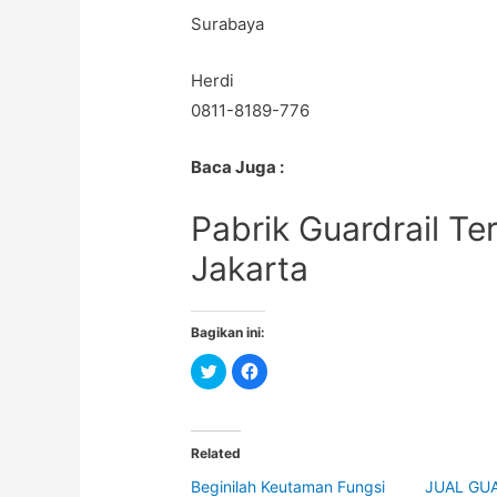
Surabaya
Herdi
0811-8189-776
Baca Juga :
Pabrik Guardrail Te
Jakarta
Bagikan ini:
C
C
l
l
i
i
c
c
k
k
t
t
o
o
Related
s
s
h
h
Beginilah Keutaman Fungsi
JUAL GUA
a
a