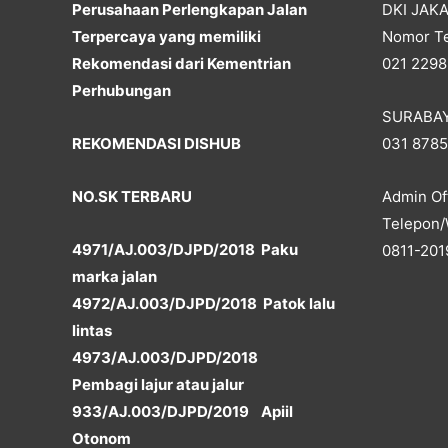
Perusahaan Perlengkapan Jalan
DKI JAK
Terpercaya yang memiliki
Nomor Te
Rekomendasi dari Kementrian
021 2298
Perhubungan
SURABA
REKOMENDASI DISHUB
031 878
NO.SK TERBARU
Admin Off
Telepon/
4971/AJ.003/DJPD/2018 Paku
0811-201
marka jalan
4972/AJ.003/DJPD/2018 Patok lalu
lintas
4973/AJ.003/DJPD/2018
Pembagi lajur atau jalur
933/AJ.003/DJPD/2019 Apiil
Otonom