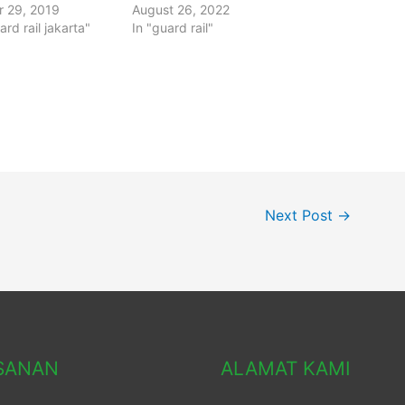
 29, 2019
August 26, 2022
uard rail jakarta"
In "guard rail"
Next Post
→
SANAN
ALAMAT KAMI