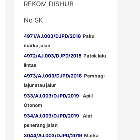
REKOM DISHUB
No SK .
4971/AJ.003/DJPD/2018
Paku
marka jalan
4972/AJ.003/DJPD/2018
Patok lalu
lintas
4973/AJ.003/DJPD/2018
Pembagi
lajur atau jalur
933/AJ.003/DJPD/2019
Apiil
Otonom
934/AJ.003/DJPD/2019
Alat
penerang jalan
3044/AJ.003/DJPD/2019
Marka