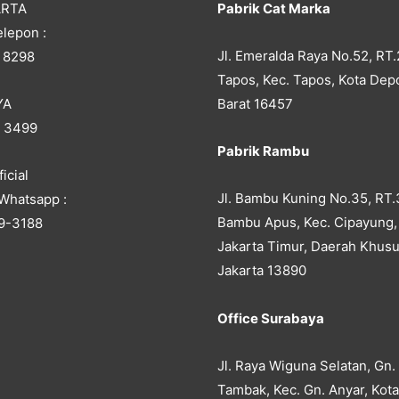
ARTA
Pabrik Cat Marka
lepon :
Jl. Emeralda Raya No.52, RT.
 8298
Tapos, Kec. Tapos, Kota Dep
YA
Barat 16457
5 3499
Pabrik Rambu
icial
Jl. Bambu Kuning No.35, RT.
Whatsapp :
Bambu Apus, Kec. Cipayung,
9-3188
Jakarta Timur, Daerah Khusu
Jakarta 13890
Office Surabaya
Jl. Raya Wiguna Selatan, Gn.
Tambak, Kec. Gn. Anyar, Kot