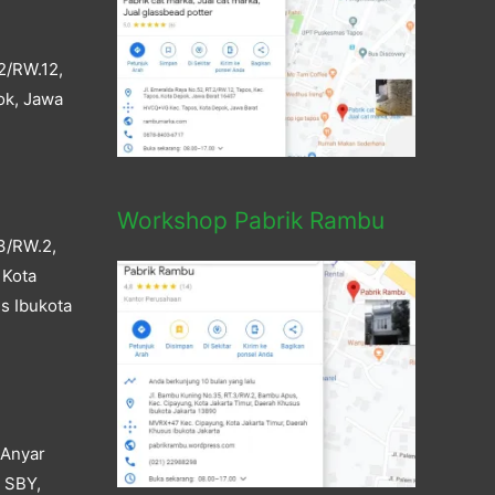
2/RW.12,
ok, Jawa
Workshop Pabrik Rambu
3/RW.2,
 Kota
s Ibukota
 Anyar
a SBY,