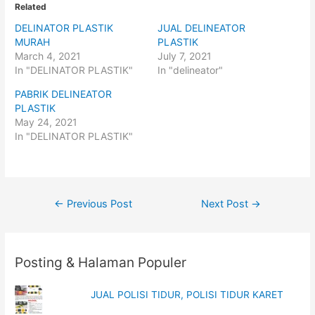
o
o
Related
s
s
h
h
DELINATOR PLASTIK
JUAL DELINEATOR
a
a
r
r
MURAH
PLASTIK
e
e
o
o
March 4, 2021
July 7, 2021
n
n
In "DELINATOR PLASTIK"
In "delineator"
T
F
w
a
i
c
PABRIK DELINEATOR
t
e
t
b
PLASTIK
e
o
May 24, 2021
r
o
(
k
In "DELINATOR PLASTIK"
O
(
p
O
e
p
n
e
s
n
i
s
n
i
Post
n
n
←
Previous Post
Next Post
→
e
n
w
e
navigation
w
w
i
w
n
i
d
n
o
d
Posting & Halaman Populer
w
o
)
w
)
JUAL POLISI TIDUR, POLISI TIDUR KARET