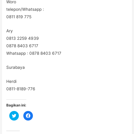
Woro
telepon/Whatsapp :
0811 819 775
Ary
0813 2259 4939
0878 8403 6717
Whatsapp : 0878 8403 6717
Surabaya
Herdi
0811-8189-776
Bagikan ini:
C
C
l
l
i
i
c
c
k
k
t
t