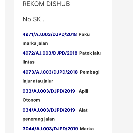
REKOM DISHUB
No SK .
4971/AJ.003/DJPD/2018
Paku
marka jalan
4972/AJ.003/DJPD/2018
Patok lalu
lintas
4973/AJ.003/DJPD/2018
Pembagi
lajur atau jalur
933/AJ.003/DJPD/2019
Apiil
Otonom
934/AJ.003/DJPD/2019
Alat
penerang jalan
3044/AJ.003/DJPD/2019
Marka