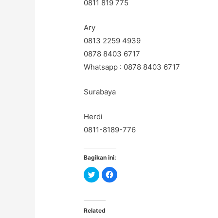
0811 819 775
Ary
0813 2259 4939
0878 8403 6717
Whatsapp : 0878 8403 6717
Surabaya
Herdi
0811-8189-776
Bagikan ini:
C
C
l
l
i
i
c
c
k
k
t
t
o
o
Related
s
s