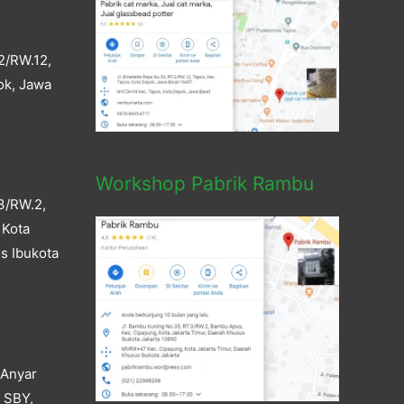
2/RW.12,
ok, Jawa
Workshop Pabrik Rambu
3/RW.2,
 Kota
s Ibukota
 Anyar
a SBY,