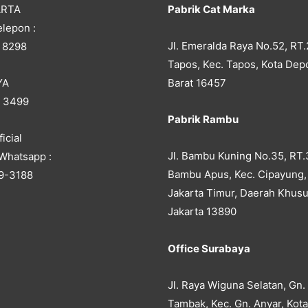
ARTA
Pabrik Cat Marka
lepon :
Jl. Emeralda Raya No.52, RT.
 8298
Tapos, Kec. Tapos, Kota Dep
YA
Barat 16457
5 3499
Pabrik Rambu
icial
Jl. Bambu Kuning No.35, RT.
Whatsapp :
Bambu Apus, Kec. Cipayung,
9-3188
Jakarta Timur, Daerah Khusu
Jakarta 13890
Office Surabaya
Jl. Raya Wiguna Selatan, Gn.
Tambak, Kec. Gn. Anyar, Kot