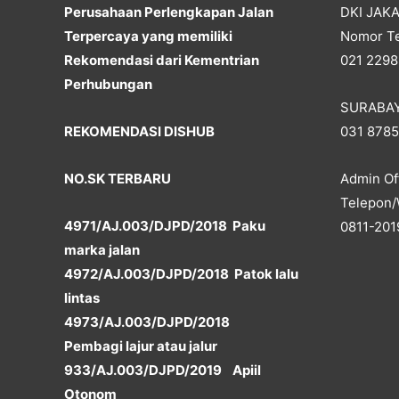
Perusahaan Perlengkapan Jalan
DKI JAK
Terpercaya yang memiliki
Nomor Te
Rekomendasi dari Kementrian
021 2298
Perhubungan
SURABA
REKOMENDASI DISHUB
031 878
NO.SK TERBARU
Admin Off
Telepon/
4971/AJ.003/DJPD/2018 Paku
0811-201
marka jalan
4972/AJ.003/DJPD/2018 Patok lalu
lintas
4973/AJ.003/DJPD/2018
Pembagi lajur atau jalur
933/AJ.003/DJPD/2019 Apiil
Otonom