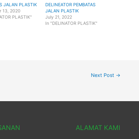
S JALAN PLASTIK
DELINEATOR PEMBATAS
 13, 2020
JALAN PLASTIK
NATOR PLASTIK"
July 21, 2022
In "DELINATOR PLASTIK"
Next Post
→
SANAN
ALAMAT KAMI