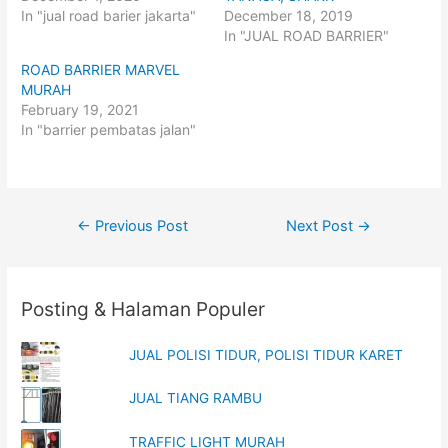
e
e
o
o
In "jual road barier jakarta"
December 18, 2019
n
n
In "JUAL ROAD BARRIER"
T
F
w
a
i
c
ROAD BARRIER MARVEL
t
e
t
b
MURAH
e
o
February 19, 2021
r
o
(
k
In "barrier pembatas jalan"
O
(
p
O
e
p
n
e
s
n
i
s
n
i
Post
n
n
←
Previous Post
Next Post
→
e
n
w
e
navigation
w
w
i
w
n
i
d
n
o
d
Posting & Halaman Populer
w
o
)
w
)
JUAL POLISI TIDUR, POLISI TIDUR KARET
JUAL TIANG RAMBU
TRAFFIC LIGHT MURAH