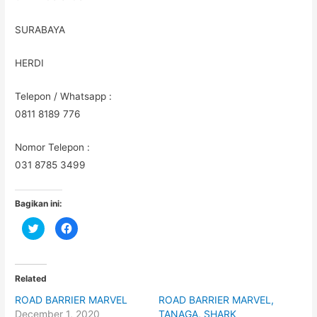
SURABAYA
HERDI
Telepon / Whatsapp :
0811 8189 776
Nomor Telepon :
031 8785 3499
Bagikan ini:
C
C
l
l
i
i
c
c
k
k
t
t
o
o
Related
s
s
h
h
ROAD BARRIER MARVEL
ROAD BARRIER MARVEL,
a
a
r
r
December 1, 2020
TANAGA, SHARK