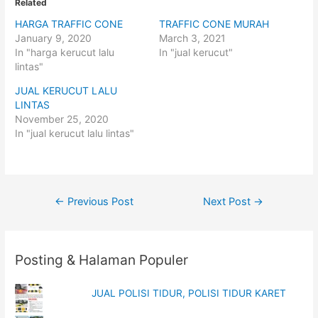
o
o
Related
s
s
h
h
HARGA TRAFFIC CONE
TRAFFIC CONE MURAH
a
a
r
r
January 9, 2020
March 3, 2021
e
e
o
o
In "harga kerucut lalu
In "jual kerucut"
n
n
lintas"
T
F
w
a
i
c
JUAL KERUCUT LALU
t
e
t
b
LINTAS
e
o
November 25, 2020
r
o
(
k
In "jual kerucut lalu lintas"
O
(
p
O
e
p
n
e
s
n
i
s
n
i
Post
n
n
←
Previous Post
Next Post
→
e
n
w
e
navigation
w
w
i
w
n
i
d
n
o
d
Posting & Halaman Populer
w
o
)
w
)
JUAL POLISI TIDUR, POLISI TIDUR KARET