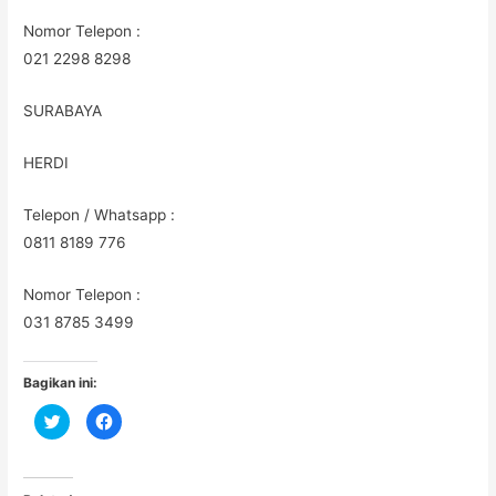
Nomor Telepon :
021 2298 8298
SURABAYA
HERDI
Telepon / Whatsapp :
0811 8189 776
Nomor Telepon :
031 8785 3499
Bagikan ini:
C
C
l
l
i
i
c
c
k
k
t
t