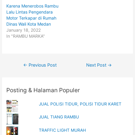
w
a
i
c
Karena Menerobos Rambu
t
e
t
b
Lalu Lintas Pengendara
e
o
Motor Terkapar di Rumah
r
o
(
k
Dinas Wali Kota Medan
O
(
p
O
January 18, 2022
e
p
In "RAMBU MARKA"
n
e
s
n
i
s
n
i
n
n
e
n
w
e
w
w
Post
←
Previous Post
Next Post
→
i
w
n
i
navigation
d
n
o
d
w
o
)
w
)
Posting & Halaman Populer
JUAL POLISI TIDUR, POLISI TIDUR KARET
JUAL TIANG RAMBU
TRAFFIC LIGHT MURAH