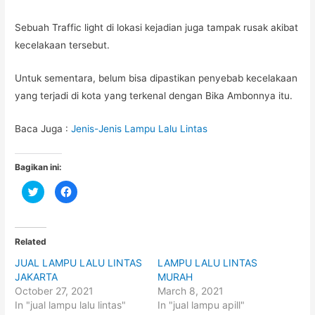
Sebuah Traffic light di lokasi kejadian juga tampak rusak akibat
kecelakaan tersebut.
Untuk sementara, belum bisa dipastikan penyebab kecelakaan
yang terjadi di kota yang terkenal dengan Bika Ambonnya itu.
Baca Juga :
Jenis-Jenis Lampu Lalu Lintas
Bagikan ini:
C
C
l
l
i
i
c
c
k
k
t
t
o
o
Related
s
s
h
h
JUAL LAMPU LALU LINTAS
LAMPU LALU LINTAS
a
a
r
r
JAKARTA
MURAH
e
e
o
o
October 27, 2021
March 8, 2021
n
n
In "jual lampu lalu lintas"
In "jual lampu apill"
T
F