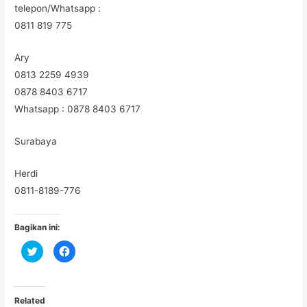
telepon/Whatsapp :
0811 819 775
Ary
0813 2259 4939
0878 8403 6717
Whatsapp : 0878 8403 6717
Surabaya
Herdi
0811-8189-776
Bagikan ini:
C
C
l
l
i
i
c
c
k
k
t
t
o
o
Related
s
s