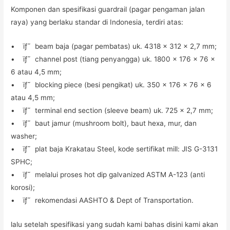
Komponen dan spesifikasi guardrail (pagar pengaman jalan
raya) yang berlaku standar di Indonesia, terdiri atas:
• ïƒ˜ beam baja (pagar pembatas) uk. 4318 x 312 x 2,7 mm;
• ïƒ˜ channel post (tiang penyangga) uk. 1800 x 176 x 76 x
6 atau 4,5 mm;
• ïƒ˜ blocking piece (besi pengikat) uk. 350 x 176 x 76 x 6
atau 4,5 mm;
• ïƒ˜ terminal end section (sleeve beam) uk. 725 x 2,7 mm;
• ïƒ˜ baut jamur (mushroom bolt), baut hexa, mur, dan
washer;
• ïƒ˜ plat baja Krakatau Steel, kode sertifikat mill: JIS G-3131
SPHC;
• ïƒ˜ melalui proses hot dip galvanized ASTM A-123 (anti
korosi);
• ïƒ˜ rekomendasi AASHTO & Dept of Transportation.
lalu setelah spesifikasi yang sudah kami bahas disini kami akan