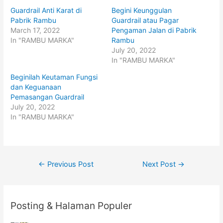
h
h
Guardrail Anti Karat di
Begini Keunggulan
a
a
r
r
Pabrik Rambu
Guardrail atau Pagar
e
e
o
o
March 17, 2022
Pengaman Jalan di Pabrik
n
n
In "RAMBU MARKA"
Rambu
T
F
w
a
July 20, 2022
i
c
t
e
In "RAMBU MARKA"
t
b
e
o
Beginilah Keutaman Fungsi
r
o
(
k
dan Keguanaan
O
(
p
O
Pemasangan Guardrail
e
p
July 20, 2022
n
e
s
n
In "RAMBU MARKA"
i
s
n
i
n
n
e
n
w
e
w
w
i
w
Post
n
i
←
Previous Post
Next Post
→
d
n
o
d
navigation
w
o
)
w
)
Posting & Halaman Populer