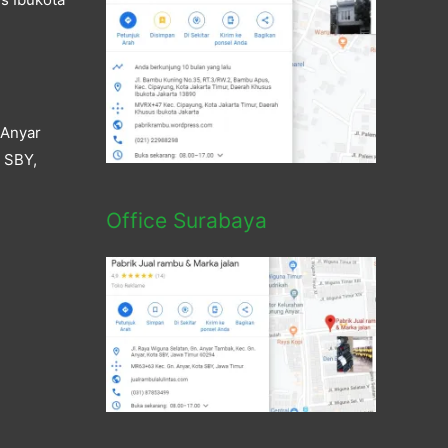
 Anyar
a SBY,
Office Surabaya