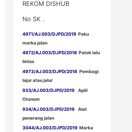
REKOM DISHUB
No SK .
4971/AJ.003/DJPD/2018
Paku
marka jalan
4972/AJ.003/DJPD/2018
Patok lalu
lintas
4973/AJ.003/DJPD/2018
Pembagi
lajur atau jalur
933/AJ.003/DJPD/2019
Apiil
Otonom
934/AJ.003/DJPD/2019
Alat
penerang jalan
3044/AJ.003/DJPD/2019
Marka