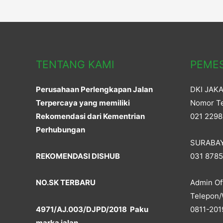
w
o
)
w
)
TENTANG KAMI
PEME
Perusahaan Perlengkapan Jalan
DKI JAK
Terpercaya yang memiliki
Nomor Te
Rekomendasi dari Kementrian
021 2298
Perhubungan
SURABA
REKOMENDASI DISHUB
031 878
NO.SK TERBARU
Admin Off
Telepon/
4971/AJ.003/DJPD/2018 Paku
0811-201
marka jalan