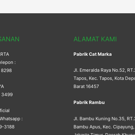
SANAN
ALAMAT KAMI
ARTA
Pabrik Cat Marka
lepon :
Jl. Emeralda Raya No.52, RT.
 8298
Tapos, Kec. Tapos, Kota Dep
YA
Barat 16457
5 3499
Pabrik Rambu
icial
Jl. Bambu Kuning No.35, RT.
Whatsapp :
Bambu Apus, Kec. Cipayung,
9-3188
Jakarta Timur, Daerah Khusu