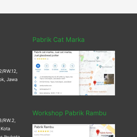
Pabrik Cat Marka
2/RW.12,
ok, Jawa
Workshop Pabrik Rambu
3/RW.2,
 Kota
s Ibukota