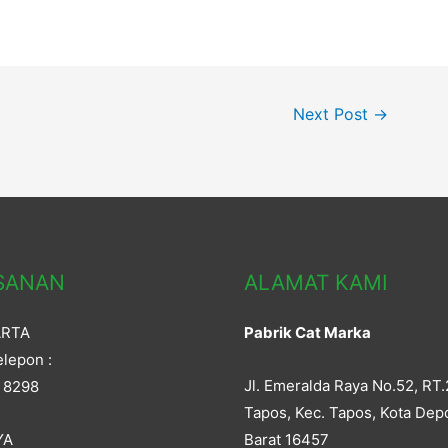
Next Post
→
SANAN
ALAMAT KAMI
ARTA
Pabrik Cat Marka
lepon :
Jl. Emeralda Raya No.52, RT.
 8298
Tapos, Kec. Tapos, Kota Dep
YA
Barat 16457