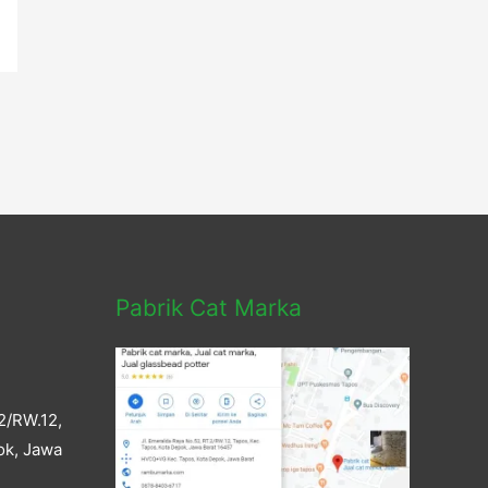
Pabrik Cat Marka
2/RW.12,
ok, Jawa