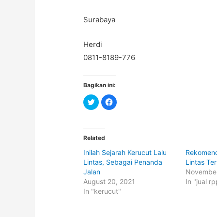
Surabaya
Herdi
0811-8189-776
Bagikan ini:
C
C
l
l
i
i
c
c
k
k
t
t
o
o
Related
s
s
h
h
Inilah Sejarah Kerucut Lalu
Rekomend
a
a
r
r
Lintas, Sebagai Penanda
Lintas Te
e
e
o
o
Jalan
November
n
n
August 20, 2021
In "jual rp
T
F
w
a
In "kerucut"
i
c
t
e
t
b
e
o
r
o