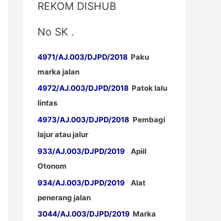
REKOM DISHUB
No SK .
4971/AJ.003/DJPD/2018
Paku
marka jalan
4972/AJ.003/DJPD/2018
Patok lalu
lintas
4973/AJ.003/DJPD/2018
Pembagi
lajur atau jalur
933/AJ.003/DJPD/2019
Apiil
Otonom
934/AJ.003/DJPD/2019
Alat
penerang jalan
3044/AJ.003/DJPD/2019
Marka