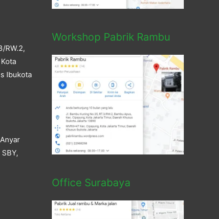
Workshop Pabrik Rambu
3/RW.2,
 Kota
s Ibukota
 Anyar
a SBY,
Office Surabaya