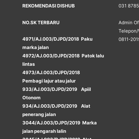
REKOMENDASI DISHUB
031 878
NO.SK TERBARU
Admin Off
Telepon/
4971/AJ.003/DJPD/2018 Paku
0811-201
marka jalan
4972/AJ.003/DJPD/2018 Patok lalu
lintas
4973/AJ.003/DJPD/2018
Pembagi lajur atau jalur
933/AJ.003/DJPD/2019 Apiil
Otonom
934/AJ.003/DJPD/2019 Alat
penerang jalan
3044/AJ.003/DJPD/2019 Marka
jalan pengarah lalin